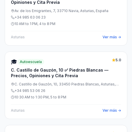
Opiniones y Cita Previa
Av. de los Emigrantes, 7, 33710 Navia, Asturias, España
+34 985 63 06 23
10 AM to 1 PM, 4 to 8 PM
Asturias
Ver más →
5.0
🎓
Autoescuela
C. Castillo de Gauzón, 10 ✅ Piedras Blancas —
Precios, Opiniones y Cita Previa
C. Castillo de Gauzón, 10, 33450 Piedras Blancas, Asturias,
España
+34 985 53 06 26
10:30 AM to 1:30 PM, 5 to 8 PM
Asturias
Ver más →