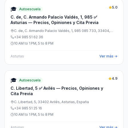
5.0
🎓
Autoescuela
C. de, C. Armando Palacio Valdés, 1, 985 ✅
Asturias — Precios, Opiniones y Cita Previa
C. de, C. Armando Palacio Valdés, 1, 985 085 733, 33404,
Asturias, España
+34 985 51 62 36
10 AM to 1 PM, 5 to 8 PM
Asturias
Ver más →
4.9
🎓
Autoescuela
C. Libertad, 5 ✅ Avilés — Precios, Opiniones y
Cita Previa
C. Libertad, 5, 33402 Avilés, Asturias, España
+34 985 51 25 16
10 AM to 1 PM, 5 to 8 PM
Asturias
Ver más →