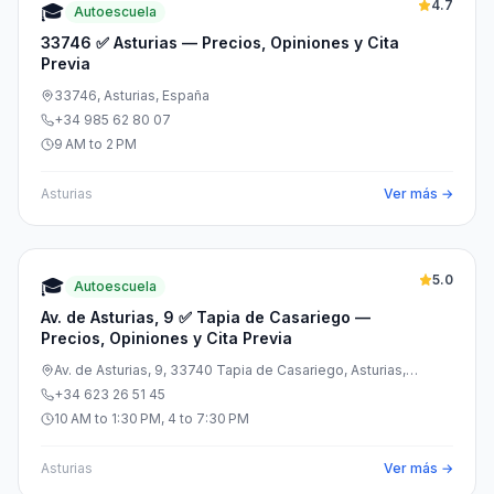
4.7
🎓
Autoescuela
33746 ✅ Asturias — Precios, Opiniones y Cita
Previa
33746, Asturias, España
+34 985 62 80 07
9 AM to 2 PM
Asturias
Ver más →
5.0
🎓
Autoescuela
Av. de Asturias, 9 ✅ Tapia de Casariego —
Precios, Opiniones y Cita Previa
Av. de Asturias, 9, 33740 Tapia de Casariego, Asturias,
España
+34 623 26 51 45
10 AM to 1:30 PM, 4 to 7:30 PM
Asturias
Ver más →