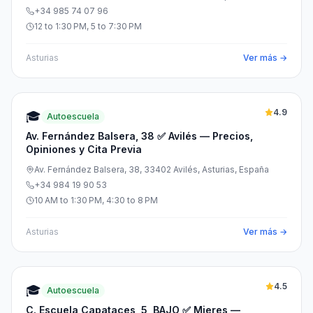
+34 985 74 07 96
12 to 1:30 PM, 5 to 7:30 PM
Asturias
Ver más →
4.9
🎓
Autoescuela
Av. Fernández Balsera, 38 ✅ Avilés — Precios,
Opiniones y Cita Previa
Av. Fernández Balsera, 38, 33402 Avilés, Asturias, España
+34 984 19 90 53
10 AM to 1:30 PM, 4:30 to 8 PM
Asturias
Ver más →
4.5
🎓
Autoescuela
C. Escuela Capataces, 5, BAJO ✅ Mieres —