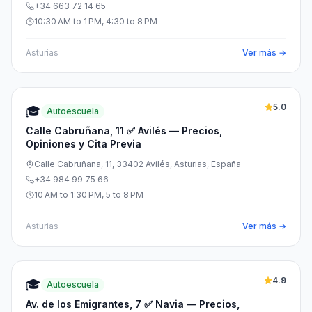
+34 663 72 14 65
10:30 AM to 1 PM, 4:30 to 8 PM
Asturias
Ver más →
5.0
🎓
Autoescuela
Calle Cabruñana, 11 ✅ Avilés — Precios,
Opiniones y Cita Previa
Calle Cabruñana, 11, 33402 Avilés, Asturias, España
+34 984 99 75 66
10 AM to 1:30 PM, 5 to 8 PM
Asturias
Ver más →
4.9
🎓
Autoescuela
Av. de los Emigrantes, 7 ✅ Navia — Precios,