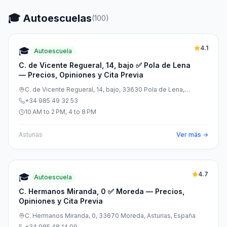
🎓 Autoescuelas
(
100
)
4.1
🎓
Autoescuela
C. de Vicente Regueral, 14, bajo ✅ Pola de Lena
— Precios, Opiniones y Cita Previa
C. de Vicente Regueral, 14, bajo, 33630 Pola de Lena,
Asturias, España
+34 985 49 32 53
10 AM to 2 PM, 4 to 8 PM
Asturias
Ver más →
4.7
🎓
Autoescuela
C. Hermanos Miranda, 0 ✅ Moreda — Precios,
Opiniones y Cita Previa
C. Hermanos Miranda, 0, 33670 Moreda, Asturias, España
+34 985 48 14 09