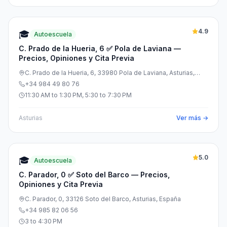
4.9
🎓
Autoescuela
C. Prado de la Hueria, 6 ✅ Pola de Laviana —
Precios, Opiniones y Cita Previa
C. Prado de la Hueria, 6, 33980 Pola de Laviana, Asturias,
España
+34 984 49 80 76
11:30 AM to 1:30 PM, 5:30 to 7:30 PM
Asturias
Ver más →
5.0
🎓
Autoescuela
C. Parador, 0 ✅ Soto del Barco — Precios,
Opiniones y Cita Previa
C. Parador, 0, 33126 Soto del Barco, Asturias, España
+34 985 82 06 56
3 to 4:30 PM