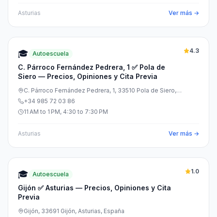
Asturias
Ver más →
4.3
🎓
Autoescuela
C. Párroco Fernández Pedrera, 1 ✅ Pola de
Siero — Precios, Opiniones y Cita Previa
C. Párroco Fernández Pedrera, 1, 33510 Pola de Siero,
Asturias, España
+34 985 72 03 86
11 AM to 1 PM, 4:30 to 7:30 PM
Asturias
Ver más →
1.0
🎓
Autoescuela
Gijón ✅ Asturias — Precios, Opiniones y Cita
Previa
Gijón, 33691 Gijón, Asturias, España