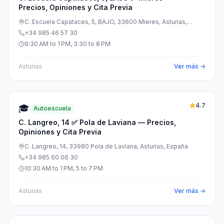
Precios, Opiniones y Cita Previa
C. Escuela Capataces, 5, BAJO, 33600 Mieres, Asturias,
España
+34 985 46 57 30
9:30 AM to 1 PM, 3:30 to 8 PM
Asturias
Ver más →
4.7
🎓
Autoescuela
C. Langreo, 14 ✅ Pola de Laviana — Precios,
Opiniones y Cita Previa
C. Langreo, 14, 33980 Pola de Laviana, Asturias, España
+34 985 60 06 30
10:30 AM to 1 PM, 5 to 7 PM
Asturias
Ver más →