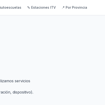
Autoescuelas
🔧 Estaciones ITV
📍 Por Provincia
lizamos servicios
ción, dispositivo).