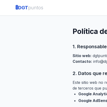
🚦
DGT
puntos
Política d
1. Responsable
Sitio web:
dgtpunt
Contacto:
info@d
2. Datos que r
Este sitio web no 
de terceros que pu
Google Analyti
Google AdSens