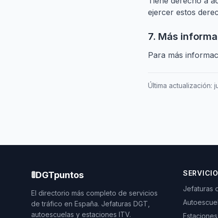
Tiene derecho a ac
ejercer estos der
7. Más informa
Para más informaci
Última actualización: 
SERVICI
🚦
DGTpuntos
Jefaturas 
El directorio más completo de servicios
Autoescue
de tráfico en España. Jefaturas DGT,
autoescuelas y estaciones ITV.
Estaciones