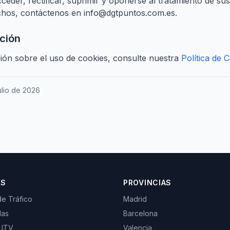
ceder, rectificar, suprimir y oponerse al tratamiento de sus
echos, contáctenos en
info@dgtpuntos.com.es
.
ción
ón sobre el uso de cookies, consulte nuestra
Política de 
julio de 2026
OS
PROVINCIAS
de Tráfico
Madrid
las
Barcelona
 ITV
Valencia