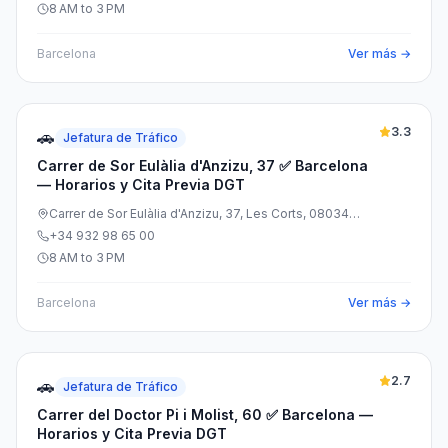
8 AM to 3 PM
Barcelona
Ver más →
3.3
🚗
Jefatura de Tráfico
Carrer de Sor Eulàlia d'Anzizu, 37 ✅ Barcelona
— Horarios y Cita Previa DGT
Carrer de Sor Eulàlia d'Anzizu, 37, Les Corts, 08034
Barcelona, España
+34 932 98 65 00
8 AM to 3 PM
Barcelona
Ver más →
2.7
🚗
Jefatura de Tráfico
Carrer del Doctor Pi i Molist, 60 ✅ Barcelona —
Horarios y Cita Previa DGT