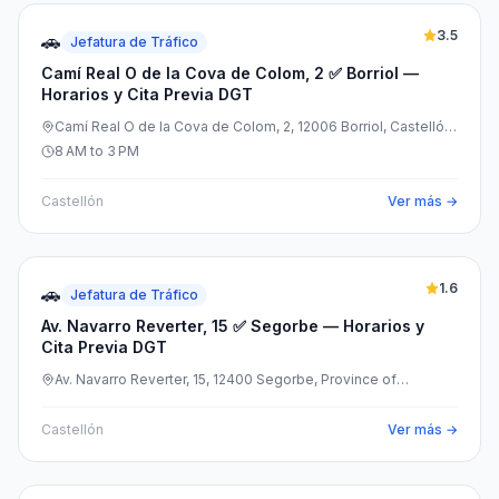
3.5
🚗
Jefatura de Tráfico
Camí Real O de la Cova de Colom, 2 ✅ Borriol —
Horarios y Cita Previa DGT
Camí Real O de la Cova de Colom, 2, 12006 Borriol, Castelló,
España
8 AM to 3 PM
Castellón
Ver más →
1.6
🚗
Jefatura de Tráfico
Av. Navarro Reverter, 15 ✅ Segorbe — Horarios y
Cita Previa DGT
Av. Navarro Reverter, 15, 12400 Segorbe, Province of
Castellón, España
Castellón
Ver más →