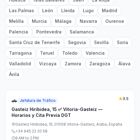
Las Palmas
León
Lleida
Lugo
Madrid
Melilla
Murcia
Málaga
Navarra
Ourense
Palencia
Pontevedra
Salamanca
Santa Cruz de Tenerife
Segovia
Sevilla
Soria
Tarragona
Teruel
Toledo
Valencia
Valladolid
Vizcaya
Zamora
Zaragoza
Álava
Ávila
3.5
🚗
Jefatura de Tráfico
Gasteiz Hiribidea, 15 ✅ Vitoria-Gasteiz —
Horarios y Cita Previa DGT
Gasteiz Hiribidea, 15, 01008 Vitoria-Gasteiz, Araba, España
+34 945 22 20 58
9 AM to 2 PM