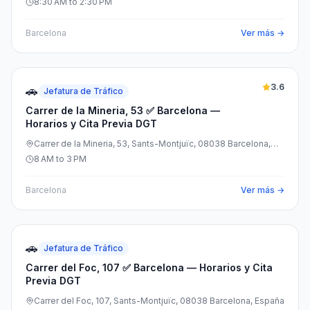
8:30 AM to 2:30 PM
Barcelona
Ver más →
3.6
🚗
Jefatura de Tráfico
Carrer de la Mineria, 53 ✅ Barcelona —
Horarios y Cita Previa DGT
Carrer de la Mineria, 53, Sants-Montjuïc, 08038 Barcelona,
España
8 AM to 3 PM
Barcelona
Ver más →
🚗
Jefatura de Tráfico
Carrer del Foc, 107 ✅ Barcelona — Horarios y Cita
Previa DGT
Carrer del Foc, 107, Sants-Montjuïc, 08038 Barcelona, España