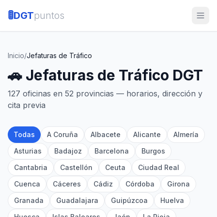
🚦
DGT
puntos
Inicio
/
Jefaturas de Tráfico
🚗 Jefaturas de Tráfico DGT
127
oficinas en
52
provincias — horarios, dirección y
cita previa
Todas
A Coruña
Albacete
Alicante
Almería
Asturias
Badajoz
Barcelona
Burgos
Cantabria
Castellón
Ceuta
Ciudad Real
Cuenca
Cáceres
Cádiz
Córdoba
Girona
Granada
Guadalajara
Guipúzcoa
Huelva
Huesca
Islas Baleares
Jaén
La Rioja