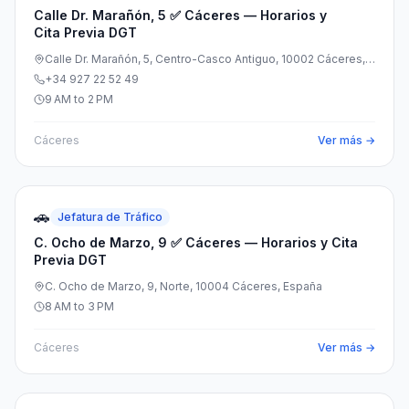
Calle Dr. Marañón, 5 ✅ Cáceres — Horarios y
Cita Previa DGT
Calle Dr. Marañón, 5, Centro-Casco Antiguo, 10002 Cáceres,
España
+34 927 22 52 49
9 AM to 2 PM
Cáceres
Ver más →
🚗
Jefatura de Tráfico
C. Ocho de Marzo, 9 ✅ Cáceres — Horarios y Cita
Previa DGT
C. Ocho de Marzo, 9, Norte, 10004 Cáceres, España
8 AM to 3 PM
Cáceres
Ver más →