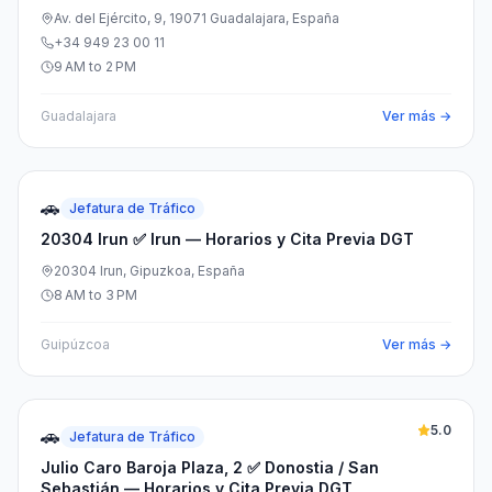
Av. del Ejército, 9, 19071 Guadalajara, España
+34 949 23 00 11
9 AM to 2 PM
Guadalajara
Ver más →
🚗
Jefatura de Tráfico
20304 Irun ✅ Irun — Horarios y Cita Previa DGT
20304 Irun, Gipuzkoa, España
8 AM to 3 PM
Guipúzcoa
Ver más →
5.0
🚗
Jefatura de Tráfico
Julio Caro Baroja Plaza, 2 ✅ Donostia / San
Sebastián — Horarios y Cita Previa DGT