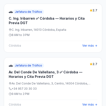
2.7
🚗
Jefatura de Tráfico
C. Ing. Iribarren ✅ Córdoba — Horarios y Cita
Previa DGT
C. Ing. Iribarren, 14013 Córdoba, España
8 AM to 3 PM
Córdoba
Ver más →
2.7
🚗
Jefatura de Tráfico
Av. Del Conde De Vallellano, 3 ✅ Córdoba —
Horarios y Cita Previa DGT
Av. Del Conde De Vallellano, 3, Centro, 14004 Córdoba,
España
+34 957 20 30 33
9 AM to 2 PM
Córdoba
Ver más →