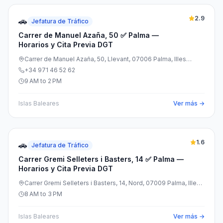
2.9
🚗
Jefatura de Tráfico
Carrer de Manuel Azaña, 50 ✅ Palma —
Horarios y Cita Previa DGT
Carrer de Manuel Azaña, 50, Llevant, 07006 Palma, Illes
Balears, España
+34 971 46 52 62
9 AM to 2 PM
Islas Baleares
Ver más →
1.6
🚗
Jefatura de Tráfico
Carrer Gremi Selleters i Basters, 14 ✅ Palma —
Horarios y Cita Previa DGT
Carrer Gremi Selleters i Basters, 14, Nord, 07009 Palma, Illes
Balears, España
8 AM to 3 PM
Islas Baleares
Ver más →