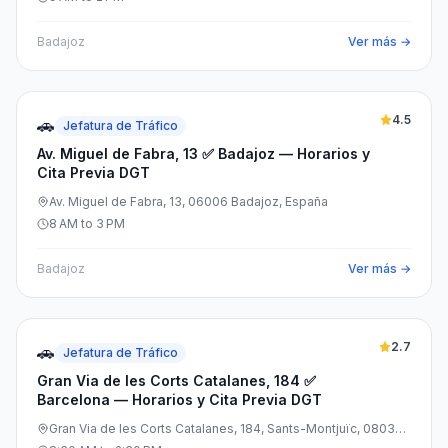
Badajoz
Ver más →
4.5
🚗
Jefatura de Tráfico
Av. Miguel de Fabra, 13 ✅ Badajoz — Horarios y
Cita Previa DGT
Av. Miguel de Fabra, 13, 06006 Badajoz, España
8 AM to 3 PM
Badajoz
Ver más →
2.7
🚗
Jefatura de Tráfico
Gran Via de les Corts Catalanes, 184 ✅
Barcelona — Horarios y Cita Previa DGT
Gran Via de les Corts Catalanes, 184, Sants-Montjuïc, 08038
Barcelona, España