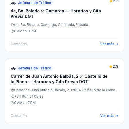
2.5
🚗
Jefatura de Tráfico
de, Bo. Bolado ✅ Camargo — Horarios y Cita
Previa DGT
de, Bo. Bolado, Camargo, Cantabria, España
8 AM to 3 PM
Cantabria
Ver más →
2.8
🚗
Jefatura de Tráfico
Carrer de Juan Antonio Balbás, 2 ✅ Castelló de
la Plana — Horarios y Cita Previa DGT
Carrer de Juan Antonio Balbás, 2, 12004 Castelló de la Plana,
Castelló, España
+34 964 21 08 22
9 AM to 2 PM
Castellón
Ver más →