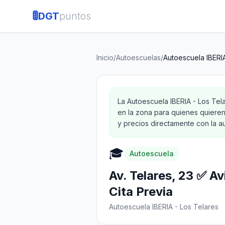
🚦
DGT
puntos
Inicio
/
Autoescuelas
/
Autoescuela IBERIA
La Autoescuela IBERIA - Los Tel
en la zona para quienes quieren
y precios directamente con la au
🎓
Autoescuela
Av. Telares, 23 ✅ Av
Cita Previa
Autoescuela IBERIA - Los Telares