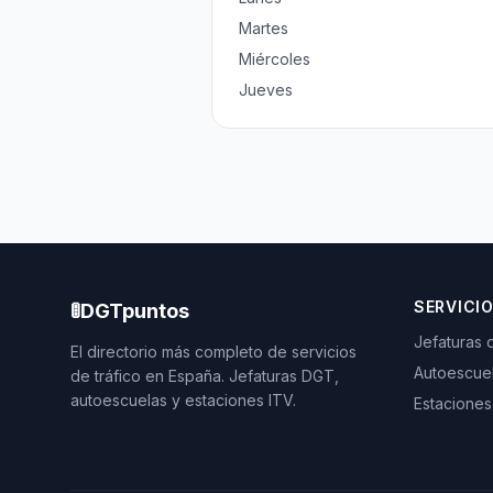
Martes
Miércoles
Jueves
SERVICI
🚦
DGTpuntos
Jefaturas 
El directorio más completo de servicios
Autoescue
de tráfico en España. Jefaturas DGT,
autoescuelas y estaciones ITV.
Estaciones