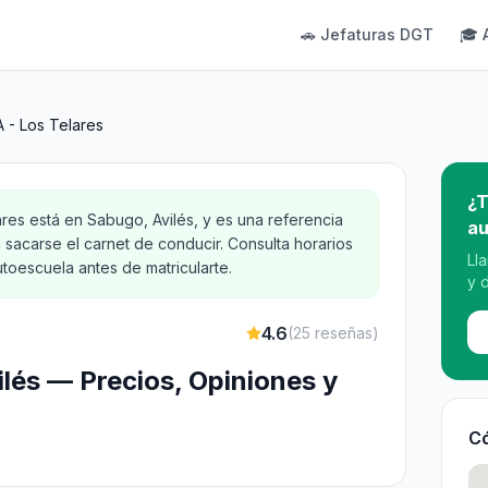
🚗 Jefaturas DGT
🎓 
 - Los Telares
¿T
ares está en Sabugo, Avilés, y es una referencia
au
 sacarse el carnet de conducir. Consulta horarios
Ll
toescuela antes de matricularte.
y 
4.6
(
25
reseñas)
ilés — Precios, Opiniones y
Có