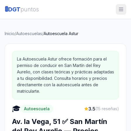
🚦
DGT
puntos
Inicio
/
Autoescuelas
/
Autoescuela Astur
La Autoescuela Astur ofrece formación para el
permiso de conducir en San Martín del Rey
Aurelio, con clases teóricas y prácticas adaptadas
a tu disponibilidad. Consulta horarios y precios
directamente con la autoescuela antes de
matricularte.
🎓
3.5
Autoescuela
(
15
reseñas)
Av. la Vega, 51 ✅ San Martín
del Rey Aurelio — Precios,