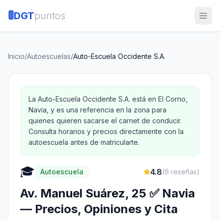
🚦
DGT
puntos
Inicio
/
Autoescuelas
/
Auto-Escuela Occidente S.A.
La Auto-Escuela Occidente S.A. está en El Corno,
Navia, y es una referencia en la zona para
quienes quieren sacarse el carnet de conducir.
Consulta horarios y precios directamente con la
autoescuela antes de matricularte.
🎓
4.8
Autoescuela
(
6
reseñas)
Av. Manuel Suárez, 25 ✅ Navia
— Precios, Opiniones y Cita