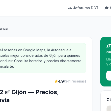
🚗 Jefaturas DGT
🎓 
lanca
¿T
341 reseñas en Google Maps, la Autoescuela
au
cuelas mejor consideradas de Gijón para quienes
Ll
onducir. Consulta horarios y precios directamente
y 
icularte.
4.9
(
341
reseñas)
62 ✅ Gijón — Precios,
evia
Có