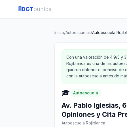
🚦
DGT
puntos
Inicio
/
Autoescuelas
/
Autoescuela Rojib
Con una valoración de 4.9/5 y 
Rojiblanca es una de las autoes
quieren obtener el permiso de c
con la autoescuela antes de matr
🎓
Autoescuela
Av. Pablo Iglesias, 
Opiniones y Cita Pr
Autoescuela Rojiblanca