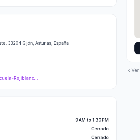
Este, 33204 Gijón, Asturias, España
Ver
www.facebook.com/Autoescuela-Rojiblanca-435414993303909/?ref=aymt_homepage_panel
9 AM to 1:30 PM
Cerrado
Cerrado