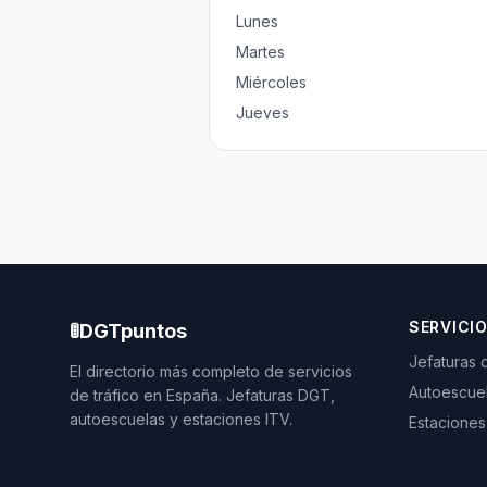
Lunes
Martes
Miércoles
Jueves
SERVICI
🚦
DGTpuntos
Jefaturas 
El directorio más completo de servicios
Autoescue
de tráfico en España. Jefaturas DGT,
autoescuelas y estaciones ITV.
Estaciones