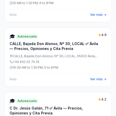
10 AM to 1:30 PM, 6 to 8 PM
Ávila
Ver más →
4.9
🎓
Autoescuela
CALLE, Bajada Don Alonso, Nº 30, LOCAL ✅ Ávila
— Precios, Opiniones y Cita Previa
CALLE, Bajada Don Alonso, Nº 30, LOCAL, 05003 Ávila,
España
+34 642 02 74 25
10:30 AM to 1:30 PM, 5 to 8 PM
Ávila
Ver más →
4.2
🎓
Autoescuela
C Dr. Jesús Galán, 71 ✅ Ávila — Precios,
Opiniones y Cita Previa