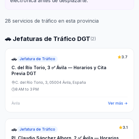
electrónica antes de desplazarte.
28
servicios de tráfico en esta provincia
🚗 Jefaturas de Tráfico DGT
(
2
)
3.7
🚗
Jefatura de Tráfico
C. del Río Torio, 3 ✅ Ávila — Horarios y Cita
Previa DGT
C. del Río Torio, 3, 05004 Ávila, España
8 AM to 3 PM
Ávila
Ver más →
3.1
🚗
Jefatura de Tráfico
Pl. Claudio Sánchez Alborn, 2 ✅ Ávila — Horarios