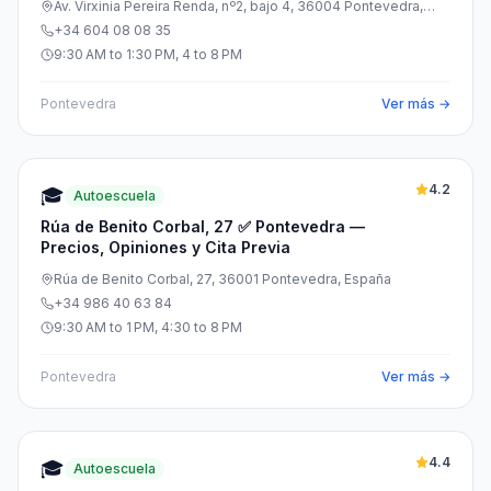
Av. Virxinia Pereira Renda, nº2, bajo 4, 36004 Pontevedra,
España
+34 604 08 08 35
9:30 AM to 1:30 PM, 4 to 8 PM
Pontevedra
Ver más →
4.2
🎓
Autoescuela
Rúa de Benito Corbal, 27 ✅ Pontevedra —
Precios, Opiniones y Cita Previa
Rúa de Benito Corbal, 27, 36001 Pontevedra, España
+34 986 40 63 84
9:30 AM to 1 PM, 4:30 to 8 PM
Pontevedra
Ver más →
4.4
🎓
Autoescuela