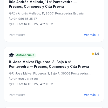
Rúa Andrés Mellado, 11 ✅ Pontevedra —
Precios, Opiniones y Cita Previa
Rúa Andrés Mellado, 11, 36001 Pontevedra, España
+34 986 85 35 27
9:30 AM to 1:30 PM, 4 to 9 PM
Pontevedra
Ver más →
4.9
🎓
Autoescuela
R. Jose Malvar Figueroa, 3, Bajo A ✅
Pontevedra — Precios, Opiniones y Cita Previa
R. Jose Malvar Figueroa, 3, Bajo A, 36002 Pontevedra,
España
+34 696 78 86 08
9:30 AM to 1:30 PM, 4 to 8 PM
Pontevedra
Ver más →