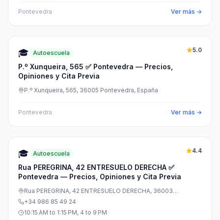
Pontevedra
Ver más →
5.0
🎓
Autoescuela
P.º Xunqueira, 565 ✅ Pontevedra — Precios,
Opiniones y Cita Previa
P.º Xunqueira, 565, 36005 Pontevedra, España
Pontevedra
Ver más →
4.4
🎓
Autoescuela
Rua PEREGRINA, 42 ENTRESUELO DERECHA ✅
Pontevedra — Precios, Opiniones y Cita Previa
Rua PEREGRINA, 42 ENTRESUELO DERECHA, 36003
Pontevedra, España
+34 986 85 49 24
10:15 AM to 1:15 PM, 4 to 9 PM