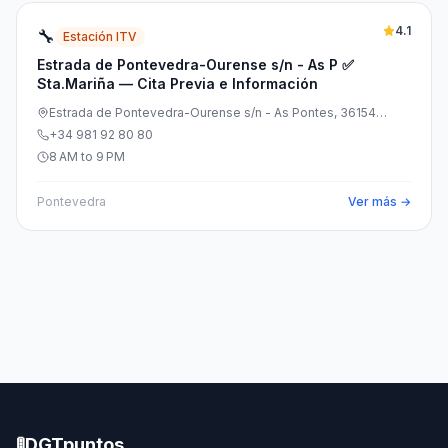
4.1
🔧
Estación ITV
Estrada de Pontevedra-Ourense s/n - As P ✅
Sta.Mariña — Cita Previa e Información
Estrada de Pontevedra-Ourense s/n - As Pontes, 36154
Sta.Mariña, Pontevedra, España
+34 981 92 80 80
8 AM to 9 PM
Pontevedra
Ver más →
🚦
DGTpuntos