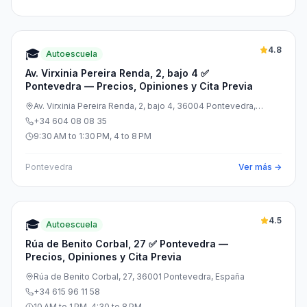
4.8
🎓
Autoescuela
Av. Virxinia Pereira Renda, 2, bajo 4 ✅
Pontevedra — Precios, Opiniones y Cita Previa
Av. Virxinia Pereira Renda, 2, bajo 4, 36004 Pontevedra,
España
+34 604 08 08 35
9:30 AM to 1:30 PM, 4 to 8 PM
Pontevedra
Ver más →
4.5
🎓
Autoescuela
Rúa de Benito Corbal, 27 ✅ Pontevedra —
Precios, Opiniones y Cita Previa
Rúa de Benito Corbal, 27, 36001 Pontevedra, España
+34 615 96 11 58
10 AM to 1 PM, 4:30 to 8 PM