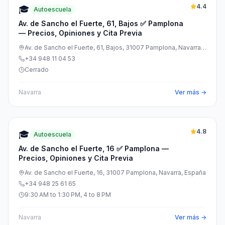
4.4
🎓
Autoescuela
Av. de Sancho el Fuerte, 61, Bajos ✅ Pamplona
— Precios, Opiniones y Cita Previa
Av. de Sancho el Fuerte, 61, Bajos, 31007 Pamplona, Navarra,
España
+34 948 11 04 53
Cerrado
Navarra
Ver más →
4.8
🎓
Autoescuela
Av. de Sancho el Fuerte, 16 ✅ Pamplona —
Precios, Opiniones y Cita Previa
Av. de Sancho el Fuerte, 16, 31007 Pamplona, Navarra, España
+34 948 25 61 65
9:30 AM to 1:30 PM, 4 to 8 PM
Navarra
Ver más →