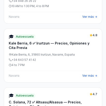
+34 948 26 26 22
10 AM to 1:30 PM, 4 to 8 PM
Navarra
Ver más →
4.8
🎓
Autoescuela
Kale Berria, 6 ✅ Irurtzun — Precios, Opiniones y
Cita Previa
Kale Berria, 6, 31860 Irurtzun, Navarre, España
+34 643 57 41 42
4 to 7 PM
Navarra
Ver más →
4.7
🎓
Autoescuela
C. Solana, 72 ✅ Altsasu/Alsasua — Precios,