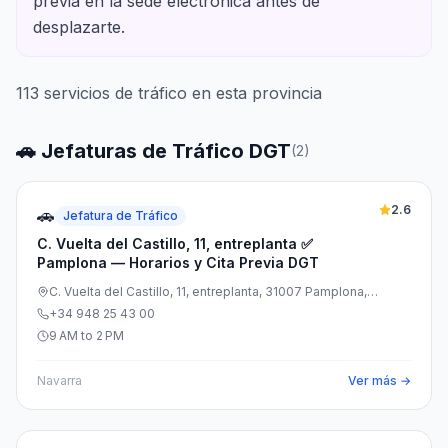
previa en la sede electrónica antes de
desplazarte.
113
servicios de tráfico en esta provincia
🚗 Jefaturas de Tráfico DGT
(
2
)
2.6
🚗
Jefatura de Tráfico
C. Vuelta del Castillo, 11, entreplanta ✅
Pamplona — Horarios y Cita Previa DGT
C. Vuelta del Castillo, 11, entreplanta, 31007 Pamplona,
Navarra, España
+34 948 25 43 00
9 AM to 2 PM
Navarra
Ver más →