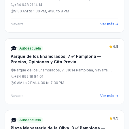
+34 948 21 14 14
9:30 AM to 1:30 PM, 4:30 to 8 PM
Navarra
Ver más →
4.9
🎓
Autoescuela
Parque de los Enamorados, 7 ✅ Pamplona —
Precios, Opiniones y Cita Previa
Parque de los Enamorados, 7, 31014 Pamplona, Navarra,
España
+34 692 18 84 01
9 AM to 2 PM, 4:30 to 7:30 PM
Navarra
Ver más →
4.9
🎓
Autoescuela
Plaza Monasterio de la Oliva, 3 ✅ Pamplona —