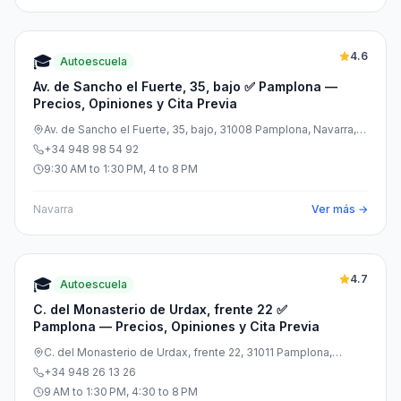
4.6
🎓
Autoescuela
Av. de Sancho el Fuerte, 35, bajo ✅ Pamplona —
Precios, Opiniones y Cita Previa
Av. de Sancho el Fuerte, 35, bajo, 31008 Pamplona, Navarra,
España
+34 948 98 54 92
9:30 AM to 1:30 PM, 4 to 8 PM
Navarra
Ver más →
4.7
🎓
Autoescuela
C. del Monasterio de Urdax, frente 22 ✅
Pamplona — Precios, Opiniones y Cita Previa
C. del Monasterio de Urdax, frente 22, 31011 Pamplona,
Navarra, España
+34 948 26 13 26
9 AM to 1:30 PM, 4:30 to 8 PM