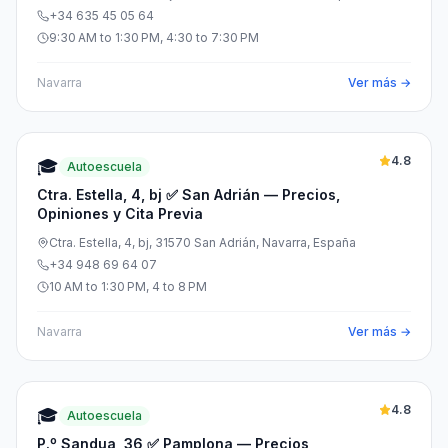
+34 635 45 05 64
9:30 AM to 1:30 PM, 4:30 to 7:30 PM
Navarra
Ver más →
4.8
🎓
Autoescuela
Ctra. Estella, 4, bj ✅ San Adrián — Precios,
Opiniones y Cita Previa
Ctra. Estella, 4, bj, 31570 San Adrián, Navarra, España
+34 948 69 64 07
10 AM to 1:30 PM, 4 to 8 PM
Navarra
Ver más →
4.8
🎓
Autoescuela
P.º Sandua, 36 ✅ Pamplona — Precios,