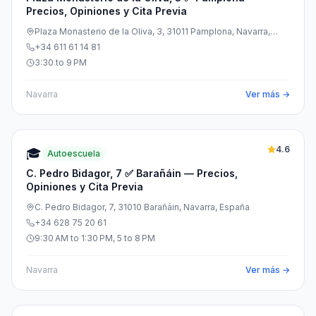
Precios, Opiniones y Cita Previa
Plaza Monasterio de la Oliva, 3, 31011 Pamplona, Navarra,
España
+34 611 61 14 81
3:30 to 9 PM
Navarra
Ver más →
4.6
🎓
Autoescuela
C. Pedro Bidagor, 7 ✅ Barañáin — Precios,
Opiniones y Cita Previa
C. Pedro Bidagor, 7, 31010 Barañáin, Navarra, España
+34 628 75 20 61
9:30 AM to 1:30 PM, 5 to 8 PM
Navarra
Ver más →