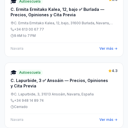
🎓
Autoescuela
C. Ermita Ermitako Kalea, 12, bajo ✅ Burlada —
Precios, Opiniones y Cita Previa
C. Ermita Ermitako Kalea, 12, bajo, 31600 Burlada, Navarra,
España
+34 613 00 67 77
9 AM to 7 PM
Navarra
Ver más →
4.3
🎓
Autoescuela
C. Lapurbide, 3 ✅ Ansoáin — Precios, Opiniones
y Cita Previa
C. Lapurbide, 3, 31013 Ansoáin, Navarra, España
+34 948 14 89 74
Cerrado
Navarra
Ver más →