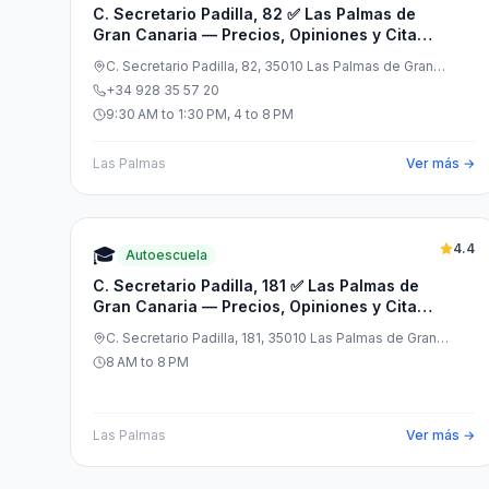
C. Secretario Padilla, 82 ✅ Las Palmas de
Gran Canaria — Precios, Opiniones y Cita
Previa
C. Secretario Padilla, 82, 35010 Las Palmas de Gran
Canaria, Las Palmas, España
+34 928 35 57 20
9:30 AM to 1:30 PM, 4 to 8 PM
Las Palmas
Ver más →
4.4
🎓
Autoescuela
C. Secretario Padilla, 181 ✅ Las Palmas de
Gran Canaria — Precios, Opiniones y Cita
Previa
C. Secretario Padilla, 181, 35010 Las Palmas de Gran
Canaria, Las Palmas, España
8 AM to 8 PM
Las Palmas
Ver más →