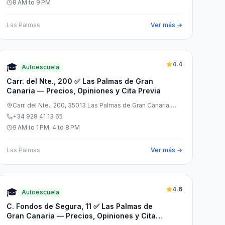
8 AM to 9 PM
Las Palmas
Ver más →
4.4
🎓
Autoescuela
Carr. del Nte., 200 ✅ Las Palmas de Gran
Canaria — Precios, Opiniones y Cita Previa
Carr. del Nte., 200, 35013 Las Palmas de Gran Canaria,
Las Palmas, España
+34 928 41 13 65
9 AM to 1 PM, 4 to 8 PM
Las Palmas
Ver más →
4.6
🎓
Autoescuela
C. Fondos de Segura, 11 ✅ Las Palmas de
Gran Canaria — Precios, Opiniones y Cita