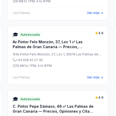
9 AM to 1 PM, 4 to 8 PM
Las Palmas
Ver más →
4.6
🎓
Autoescuela
Av Pintor Felo Monzón, 37, Loc 1 ✅ Las
Palmas de Gran Canaria — Precios,
Opiniones y Cita Previa
Av Pintor Felo Monzón, 37, Loc 1, 35019 Las Palmas de
Gran Canaria, Las Palmas, España
+34 928 42 27 45
10 AM to 1 PM, 4 to 8 PM
Las Palmas
Ver más →
4.9
🎓
Autoescuela
C. Pintor Pepe Dámaso, 46 ✅ Las Palmas de
Gran Canaria — Precios, Opiniones y Cita