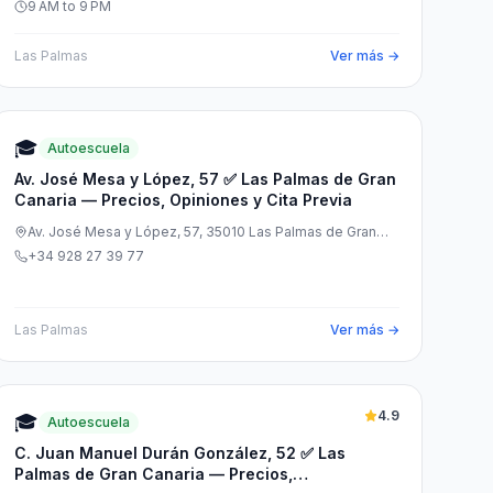
9 AM to 9 PM
Las Palmas
Ver más →
🎓
Autoescuela
Av. José Mesa y López, 57 ✅ Las Palmas de Gran
Canaria — Precios, Opiniones y Cita Previa
Av. José Mesa y López, 57, 35010 Las Palmas de Gran
Canaria, Las Palmas, España
+34 928 27 39 77
Las Palmas
Ver más →
4.9
🎓
Autoescuela
C. Juan Manuel Durán González, 52 ✅ Las
Palmas de Gran Canaria — Precios,