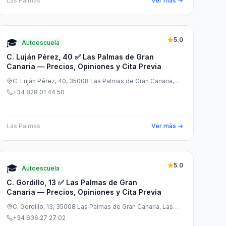
Las Palmas
Ver más →
5.0
🎓
Autoescuela
C. Luján Pérez, 40 ✅ Las Palmas de Gran
Canaria — Precios, Opiniones y Cita Previa
C. Luján Pérez, 40, 35008 Las Palmas de Gran Canaria,
Las Palmas, España
+34 828 01 44 50
Las Palmas
Ver más →
5.0
🎓
Autoescuela
C. Gordillo, 13 ✅ Las Palmas de Gran
Canaria — Precios, Opiniones y Cita Previa
C. Gordillo, 13, 35008 Las Palmas de Gran Canaria, Las
Palmas, España
+34 636 27 27 02