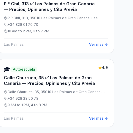
P.º Chil, 313 ✅ Las Palmas de Gran Canaria
— Precios, Opiniones y Cita Previa
P.º Chil, 313, 35010 Las Palmas de Gran Canaria, Las
Palmas, España
+34 828 01 70 70
10 AM to 2 PM, 3 to 7 PM
Las Palmas
Ver más →
4.9
🎓
Autoescuela
Calle Churruca, 35 ✅ Las Palmas de Gran
Canaria — Precios, Opiniones y Cita Previa
Calle Churruca, 35, 35010 Las Palmas de Gran Canaria,
Las Palmas, España
+34 928 23 50 78
9 AM to 1 PM, 4 to 8 PM
Las Palmas
Ver más →