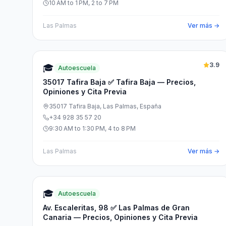
10 AM to 1 PM, 2 to 7 PM
Las Palmas
Ver más →
3.9
🎓
Autoescuela
35017 Tafira Baja ✅ Tafira Baja — Precios,
Opiniones y Cita Previa
35017 Tafira Baja, Las Palmas, España
+34 928 35 57 20
9:30 AM to 1:30 PM, 4 to 8 PM
Las Palmas
Ver más →
🎓
Autoescuela
Av. Escaleritas, 98 ✅ Las Palmas de Gran
Canaria — Precios, Opiniones y Cita Previa