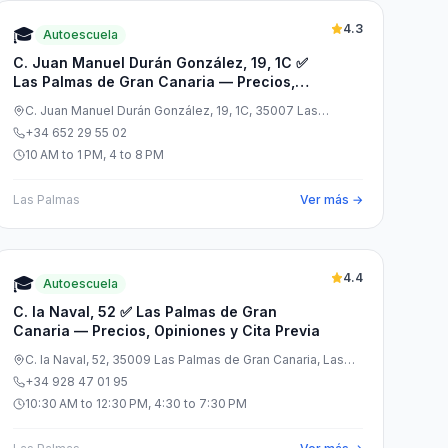
4.3
🎓
Autoescuela
C. Juan Manuel Durán González, 19, 1C ✅
Las Palmas de Gran Canaria — Precios,
Opiniones y Cita Previa
C. Juan Manuel Durán González, 19, 1C, 35007 Las
Palmas de Gran Canaria, Las Palmas, España
+34 652 29 55 02
10 AM to 1 PM, 4 to 8 PM
Las Palmas
Ver más →
4.4
🎓
Autoescuela
C. la Naval, 52 ✅ Las Palmas de Gran
Canaria — Precios, Opiniones y Cita Previa
C. la Naval, 52, 35009 Las Palmas de Gran Canaria, Las
Palmas, España
+34 928 47 01 95
10:30 AM to 12:30 PM, 4:30 to 7:30 PM