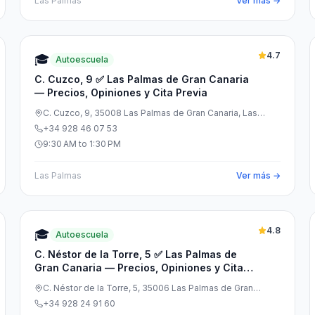
Las Palmas
Ver más →
4.7
🎓
Autoescuela
C. Cuzco, 9 ✅ Las Palmas de Gran Canaria
— Precios, Opiniones y Cita Previa
C. Cuzco, 9, 35008 Las Palmas de Gran Canaria, Las
Palmas, España
+34 928 46 07 53
9:30 AM to 1:30 PM
Las Palmas
Ver más →
4.8
🎓
Autoescuela
C. Néstor de la Torre, 5 ✅ Las Palmas de
Gran Canaria — Precios, Opiniones y Cita
Previa
C. Néstor de la Torre, 5, 35006 Las Palmas de Gran
Canaria, Las Palmas, España
+34 928 24 91 60