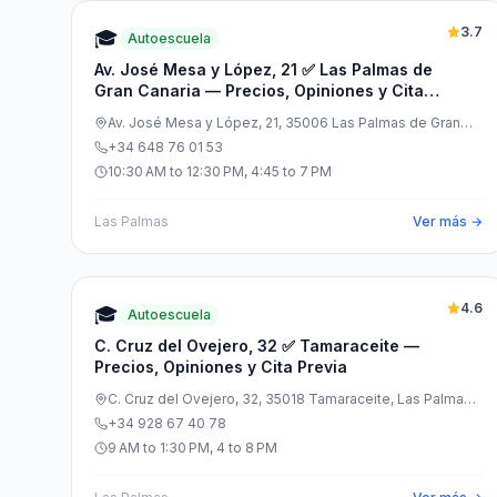
3.7
🎓
Autoescuela
Av. José Mesa y López, 21 ✅ Las Palmas de
Gran Canaria — Precios, Opiniones y Cita
Previa
Av. José Mesa y López, 21, 35006 Las Palmas de Gran
Canaria, Las Palmas, España
+34 648 76 01 53
10:30 AM to 12:30 PM, 4:45 to 7 PM
Las Palmas
Ver más →
4.6
🎓
Autoescuela
C. Cruz del Ovejero, 32 ✅ Tamaraceite —
Precios, Opiniones y Cita Previa
C. Cruz del Ovejero, 32, 35018 Tamaraceite, Las Palmas,
España
+34 928 67 40 78
9 AM to 1:30 PM, 4 to 8 PM