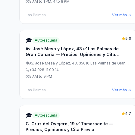
9 AM to 1 PM, 4 to 8 PM
Las Palmas
Ver más →
5.0
🎓
Autoescuela
Av. José Mesa y López, 43 ✅ Las Palmas de
Gran Canaria — Precios, Opiniones y Cita
Previa
Av. José Mesa y López, 43, 35010 Las Palmas de Gran
Canaria, Las Palmas, España
+34 928 11 90 14
9 AM to 9 PM
Las Palmas
Ver más →
4.7
🎓
Autoescuela
C. Cruz del Ovejero, 19 ✅ Tamaraceite —
Precios, Opiniones y Cita Previa