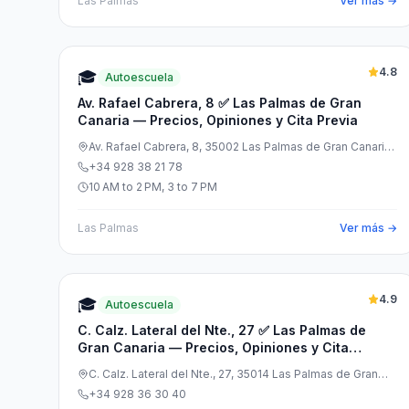
Las Palmas
Ver más →
4.8
🎓
Autoescuela
Av. Rafael Cabrera, 8 ✅ Las Palmas de Gran
Canaria — Precios, Opiniones y Cita Previa
Av. Rafael Cabrera, 8, 35002 Las Palmas de Gran Canaria,
Las Palmas, España
+34 928 38 21 78
10 AM to 2 PM, 3 to 7 PM
Las Palmas
Ver más →
4.9
🎓
Autoescuela
C. Calz. Lateral del Nte., 27 ✅ Las Palmas de
Gran Canaria — Precios, Opiniones y Cita
Previa
C. Calz. Lateral del Nte., 27, 35014 Las Palmas de Gran
Canaria, Las Palmas, España
+34 928 36 30 40