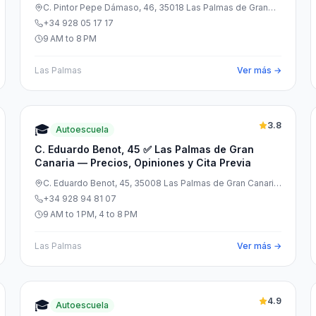
Previa
C. Pintor Pepe Dámaso, 46, 35018 Las Palmas de Gran
Canaria, Las Palmas, España
+34 928 05 17 17
9 AM to 8 PM
Las Palmas
Ver más →
3.8
🎓
Autoescuela
C. Eduardo Benot, 45 ✅ Las Palmas de Gran
Canaria — Precios, Opiniones y Cita Previa
C. Eduardo Benot, 45, 35008 Las Palmas de Gran Canaria,
Las Palmas, España
+34 928 94 81 07
9 AM to 1 PM, 4 to 8 PM
Las Palmas
Ver más →
4.9
🎓
Autoescuela