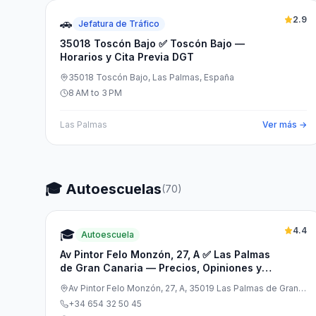
2.9
🚗
Jefatura de Tráfico
35018 Toscón Bajo ✅ Toscón Bajo —
Horarios y Cita Previa DGT
35018 Toscón Bajo, Las Palmas, España
8 AM to 3 PM
Las Palmas
Ver más →
🎓 Autoescuelas
(
70
)
4.4
🎓
Autoescuela
Av Pintor Felo Monzón, 27, A ✅ Las Palmas
de Gran Canaria — Precios, Opiniones y
Cita Previa
Av Pintor Felo Monzón, 27, A, 35019 Las Palmas de Gran
Canaria, Las Palmas, España
+34 654 32 50 45