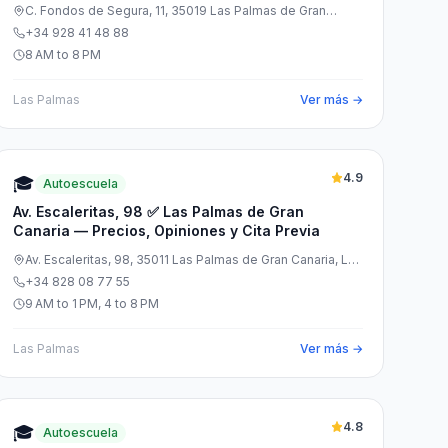
Previa
C. Fondos de Segura, 11, 35019 Las Palmas de Gran
Canaria, Las Palmas, España
+34 928 41 48 88
8 AM to 8 PM
Las Palmas
Ver más →
4.9
🎓
Autoescuela
Av. Escaleritas, 98 ✅ Las Palmas de Gran
Canaria — Precios, Opiniones y Cita Previa
Av. Escaleritas, 98, 35011 Las Palmas de Gran Canaria, Las
Palmas, España
+34 828 08 77 55
9 AM to 1 PM, 4 to 8 PM
Las Palmas
Ver más →
4.8
🎓
Autoescuela