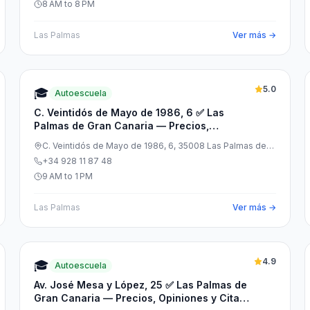
8 AM to 8 PM
Las Palmas
Ver más →
5.0
🎓
Autoescuela
C. Veintidós de Mayo de 1986, 6 ✅ Las
Palmas de Gran Canaria — Precios,
Opiniones y Cita Previa
C. Veintidós de Mayo de 1986, 6, 35008 Las Palmas de
Gran Canaria, Las Palmas, España
+34 928 11 87 48
9 AM to 1 PM
Las Palmas
Ver más →
4.9
🎓
Autoescuela
Av. José Mesa y López, 25 ✅ Las Palmas de
Gran Canaria — Precios, Opiniones y Cita