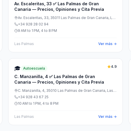
Av. Escaleritas, 33 ✅ Las Palmas de Gran
Canaria — Precios, Opiniones y Cita Previa
Av. Escaleritas, 33, 35011 Las Palmas de Gran Canaria, Las
Palmas, España
+34 928 28 02 94
9 AM to 1 PM, 4 to 8 PM
Las Palmas
Ver más →
4.9
🎓
Autoescuela
C. Manzanilla, 4 ✅ Las Palmas de Gran
Canaria — Precios, Opiniones y Cita Previa
C. Manzanilla, 4, 35010 Las Palmas de Gran Canaria, Las
Palmas, España
+34 928 43 67 25
10 AM to 1 PM, 4 to 8 PM
Las Palmas
Ver más →