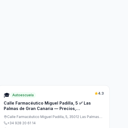
4.3
🎓
Autoescuela
Calle Farmacéutico Miguel Padilla, 5 ✅ Las
Palmas de Gran Canaria — Precios,
Opiniones y Cita Previa
Calle Farmacéutico Miguel Padilla, 5, 35012 Las Palmas
de Gran Canaria, Las Palmas, España
+34 928 20 61 14