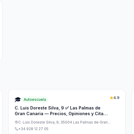
4.9
🎓
Autoescuela
C. Luis Doreste Silva, 9 ✅ Las Palmas de
Gran Canaria — Precios, Opiniones y Cita
Previa
C. Luis Doreste Silva, 9, 35004 Las Palmas de Gran
Canaria, Las Palmas, España
+34 928 12 27 05