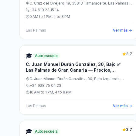
C. Cruz del Ovejero, 19, 35018 Tamaraceite, Las Palmas,
España
+34 619 23 15 14
9 AM to 1 PM, 4 to 8 PM
Las Palmas
Ver más →
3.7
🎓
Autoescuela
C. Juan Manuel Durán González, 30, Bajo ✅
Las Palmas de Gran Canaria — Precios,
Opiniones y Cita Previa
C. Juan Manuel Durán González, 30, Bajo Izquierda,
35010 Las Palmas de Gran Canaria, Las Palmas, España
+34 928 75 04 23
10 AM to 1 PM, 4 to 8 PM
Las Palmas
Ver más →
3.7
🎓
Autoescuela