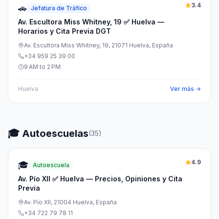
3.4
🚗
Jefatura de Tráfico
Av. Escultora Miss Whitney, 19 ✅ Huelva —
Horarios y Cita Previa DGT
Av. Escultora Miss Whitney, 19, 21071 Huelva, España
+34 959 25 39 00
9 AM to 2 PM
Huelva
Ver más →
🎓 Autoescuelas
(
35
)
4.9
🎓
Autoescuela
Av. Pío XII ✅ Huelva — Precios, Opiniones y Cita
Previa
Av. Pío XII, 21004 Huelva, España
+34 722 79 78 11