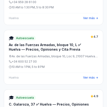
+34 959 28 61 00
10 AM to 1:30 PM, 5 to 8:30 PM
Huelva
Ver más →
4.7
🎓
Autoescuela
Av. de las Fuerzas Armadas, bloque 10, L ✅
Huelva — Precios, Opiniones y Cita Previa
Av. de las Fuerzas Armadas, bloque 10, Loc 9, 21007 Huelva,
España
+34 600 52 27 00
10 AM to 1 PM, 5 to 8 PM
Huelva
Ver más →
4.9
🎓
Autoescuela
C. Galaroza, 37 ✅ Huelva — Precios, Opiniones