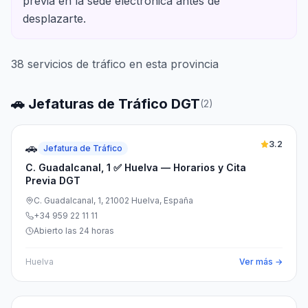
previa en la sede electrónica antes de
desplazarte.
38
servicios de tráfico en esta provincia
🚗 Jefaturas de Tráfico DGT
(
2
)
3.2
🚗
Jefatura de Tráfico
C. Guadalcanal, 1 ✅ Huelva — Horarios y Cita
Previa DGT
C. Guadalcanal, 1, 21002 Huelva, España
+34 959 22 11 11
Abierto las 24 horas
Huelva
Ver más →