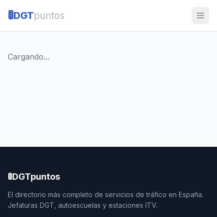
🚦
DGT
puntos
Cargando...
🚦
DGTpuntos
El directorio más completo de servicios de tráfico en España.
Jefaturas DGT, autoescuelas y estaciones ITV.