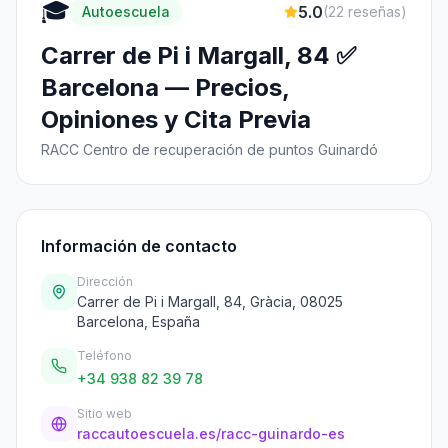
🎓
5.0
Autoescuela
(
22
reseñas)
Carrer de Pi i Margall, 84 ✅
Barcelona — Precios,
Opiniones y Cita Previa
RACC Centro de recuperación de puntos Guinardó
Información de contacto
Dirección
Carrer de Pi i Margall, 84, Gràcia, 08025
Barcelona, España
Teléfono
+34 938 82 39 78
Sitio web
raccautoescuela.es/racc-guinardo-es