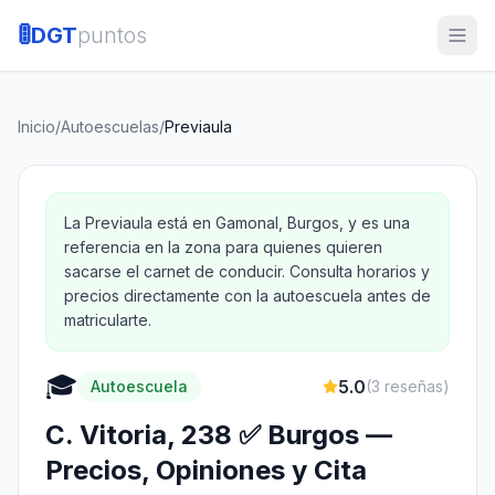
🚦
DGT
puntos
Inicio
/
Autoescuelas
/
Previaula
La Previaula está en Gamonal, Burgos, y es una
referencia en la zona para quienes quieren
sacarse el carnet de conducir. Consulta horarios y
precios directamente con la autoescuela antes de
matricularte.
🎓
5.0
Autoescuela
(
3
reseñas)
C. Vitoria, 238 ✅ Burgos —
Precios, Opiniones y Cita