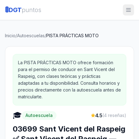
🚦
DGT
puntos
Inicio
/
Autoescuelas
/
PISTA PRÁCTICAS MOTO
La PISTA PRÁCTICAS MOTO ofrece formación
para el permiso de conducir en Sant Vicent del
Raspeig, con clases teóricas y prácticas
adaptadas a tu disponibilidad. Consulta horarios y
precios directamente con la autoescuela antes de
matricularte.
🎓
4.5
Autoescuela
(
4
reseñas)
03699 Sant Vicent del Raspeig
✅ Sant Vicent del Raspeig —