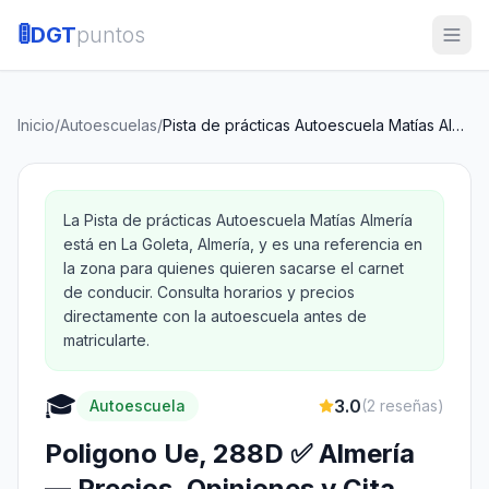
🚦
DGT
puntos
Inicio
/
Autoescuelas
/
Pista de prácticas Autoescuela Matías Almería
La Pista de prácticas Autoescuela Matías Almería
está en La Goleta, Almería, y es una referencia en
la zona para quienes quieren sacarse el carnet
de conducir. Consulta horarios y precios
directamente con la autoescuela antes de
matricularte.
🎓
3.0
Autoescuela
(
2
reseñas)
Poligono Ue, 288D ✅ Almería
— Precios, Opiniones y Cita