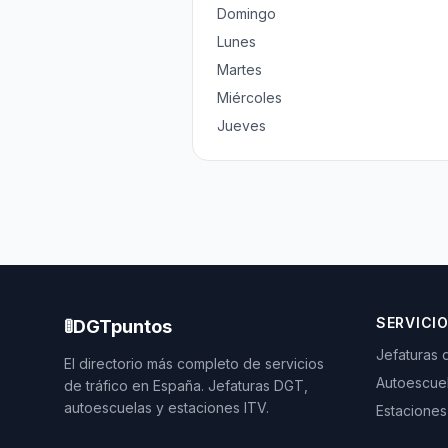
Domingo
Lunes
Martes
Miércoles
Jueves
SERVICI
🚦
DGTpuntos
Jefaturas 
El directorio más completo de servicios
Autoescue
de tráfico en España. Jefaturas DGT,
autoescuelas y estaciones ITV.
Estaciones