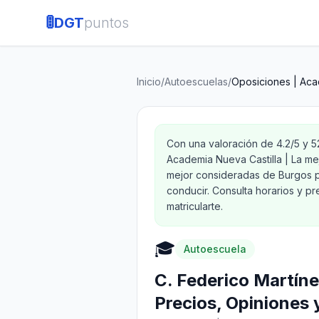
🚦
DGT
puntos
Inicio
/
Autoescuelas
/
Oposiciones | Aca
Con una valoración de 4.2/5 y 
Academia Nueva Castilla | La m
mejor consideradas de Burgos p
conducir. Consulta horarios y p
matricularte.
🎓
Autoescuela
C. Federico Martín
Precios, Opiniones 