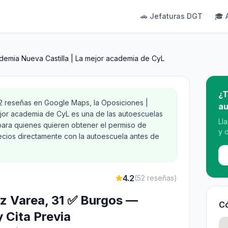
🚗 Jefaturas DGT
🎓 
demia Nueva Castilla | La mejor academia de CyL
¿T
52 reseñas en Google Maps, la Oposiciones |
au
ejor academia de CyL es una de las autoescuelas
Ll
ara quienes quieren obtener el permiso de
y 
recios directamente con la autoescuela antes de
4.2
(
52
reseñas)
ez Varea, 31 ✅ Burgos —
Có
y Cita Previa