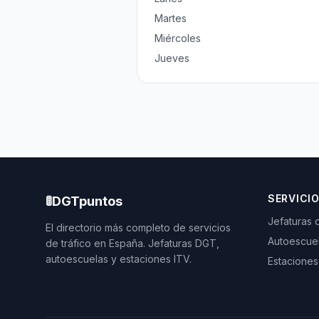
Martes
Miércoles
Jueves
SERVICI
🚦
DGTpuntos
Jefaturas 
El directorio más completo de servicios
Autoescue
de tráfico en España. Jefaturas DGT,
autoescuelas y estaciones ITV.
Estaciones