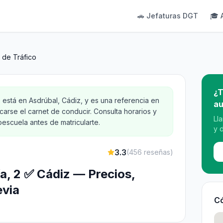
🚗 Jefaturas DGT
🎓 
l de Tráfico
¿T
o está en Asdrúbal, Cádiz, y es una referencia en
au
carse el carnet de conducir. Consulta horarios y
Ll
oescuela antes de matricularte.
y 
3.3
(
456
reseñas)
ía, 2 ✅ Cádiz — Precios,
evia
Có