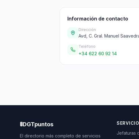
Información de contacto
Dirección
Avd, C. Gral. Manuel Saavedr
Teléfono
+34 622 60 92 14
SERVICI
🚦
DGTpuntos
Jefaturas 
El directorio más completo de servicios