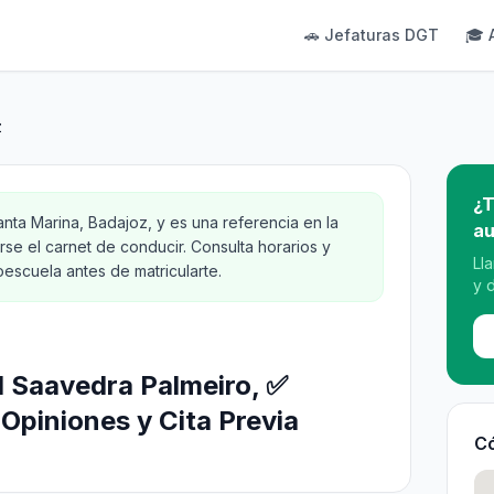
🚗 Jefaturas DGT
🎓 
z
¿T
ta Marina, Badajoz, y es una referencia en la
au
se el carnet de conducir. Consulta horarios y
Ll
oescuela antes de matricularte.
y 
l Saavedra Palmeiro, ✅
Opiniones y Cita Previa
Có