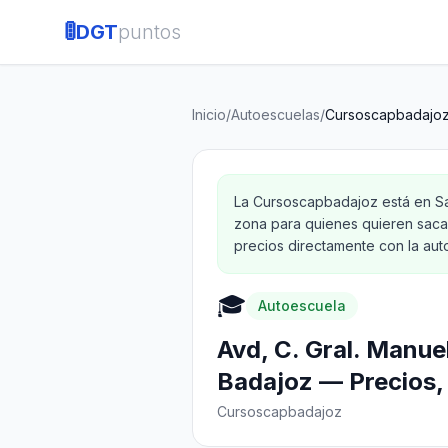
🚦
DGT
puntos
Inicio
/
Autoescuelas
/
Cursoscapbadajo
La Cursoscapbadajoz está en San
zona para quienes quieren sacar
precios directamente con la aut
🎓
Autoescuela
Avd, C. Gral. Manue
Badajoz — Precios, 
Cursoscapbadajoz