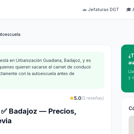
🚗 Jefaturas DGT
🎓 
utoescuela
¿T
 está en Urbanización Guadiana, Badajoz, y es
au
quienes quieren sacarse el carnet de conducir.
Ll
ectamente con la autoescuela antes de
y 
5.0
(
3
reseñas)
Có
 ✅ Badajoz — Precios,
evia