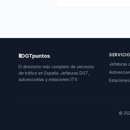
SERVICI
🚦
DGTpuntos
Jefaturas 
El directorio más completo de servicios
Autoescue
de tráfico en España. Jefaturas DGT,
autoescuelas y estaciones ITV.
Estaciones
©
20