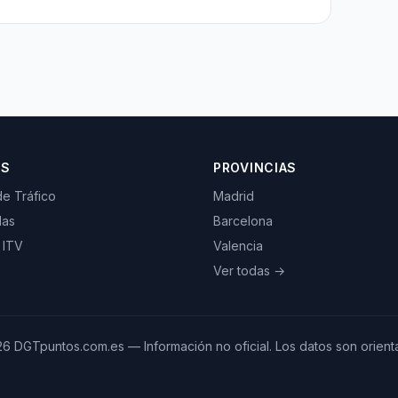
OS
PROVINCIAS
de Tráfico
Madrid
las
Barcelona
 ITV
Valencia
Ver todas →
26
DGTpuntos.com.es — Información no oficial. Los datos son orienta