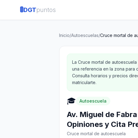
🚦
DGT
puntos
Inicio
/
Autoescuelas
/
Cruce mortal de a
La Cruce mortal de autoescuela
una referencia en la zona para 
Consulta horarios y precios dir
matricularte.
🎓
Autoescuela
Av. Miguel de Fabra
Opiniones y Cita Pr
Cruce mortal de autoescuela