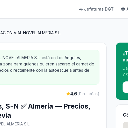
🚗 Jefaturas DGT
🎓 
CION VIAL NOVEL ALMERIA S.L.
¿T
NOVEL ALMERIA S.L. está en Los Ángeles,
au
 la zona para quienes quieren sacarse el carnet de
Ll
recios directamente con la autoescuela antes de
y 
4.6
(
11
reseñas)
s, S-N ✅ Almería — Precios,
evia
Có
L ALMERIA S.L.