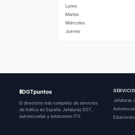
Lunes
Martes
Miércoles
Jueves
SERVICI
🚦
DGTpuntos
Jefaturas 
El directorio más completo de servicios
Autoescue
de tráfico en España. Jefaturas DGT,
autoescuelas y estaciones ITV.
Estaciones