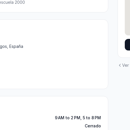
oescuela 2000
rgos, España
Ver
9 AM to 2 PM, 5 to 8 PM
Cerrado