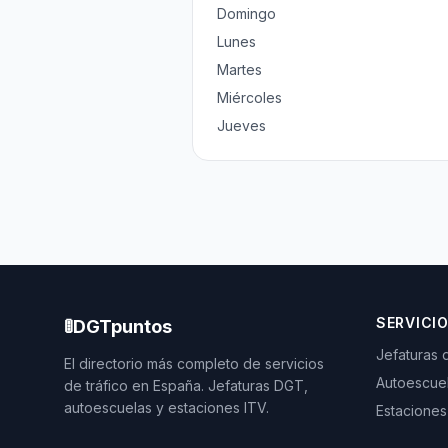
Domingo
Lunes
Martes
Miércoles
Jueves
SERVICI
🚦
DGTpuntos
Jefaturas 
El directorio más completo de servicios
Autoescue
de tráfico en España. Jefaturas DGT,
autoescuelas y estaciones ITV.
Estaciones