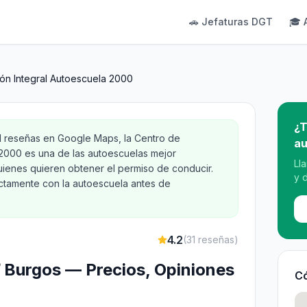
🚗 Jefaturas DGT
🎓 
ón Integral Autoescuela 2000
¿T
31 reseñas en Google Maps, la Centro de
au
 2000 es una de las autoescuelas mejor
Ll
ienes quieren obtener el permiso de conducir.
y 
ectamente con la autoescuela antes de
4.2
(
31
reseñas)
 ✅ Burgos — Precios, Opiniones
Có