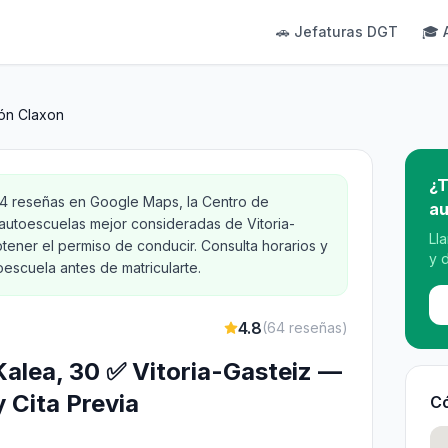
🚗 Jefaturas DGT
🎓 
ón Claxon
¿T
64 reseñas en Google Maps, la Centro de
au
autoescuelas mejor consideradas de Vitoria-
Ll
tener el permiso de conducir. Consulta horarios y
y 
oescuela antes de matricularte.
4.8
(
64
reseñas)
Kalea, 30 ✅ Vitoria-Gasteiz —
y Cita Previa
Có