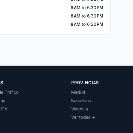
8 AM to 6:30 PM
8 AM to 6:30 PM
8 AM to 6:30 PM
OS
PROVINCIAS
de Tráfico
Madrid
las
Barcelona
 ITV
Valencia
Ver todas →