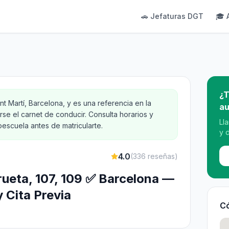
🚗 Jefaturas DGT
🎓 
¿T
t Martí, Barcelona, y es una referencia en la
au
se el carnet de conducir. Consulta horarios y
Ll
oescuela antes de matricularte.
y 
4.0
(
336
reseñas)
rueta, 107, 109 ✅ Barcelona —
y Cita Previa
Có