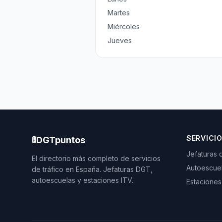
Martes
Miércoles
Jueves
SERVICI
🚦
DGTpuntos
Jefaturas 
El directorio más completo de servicios
Autoescue
de tráfico en España. Jefaturas DGT,
autoescuelas y estaciones ITV.
Estaciones