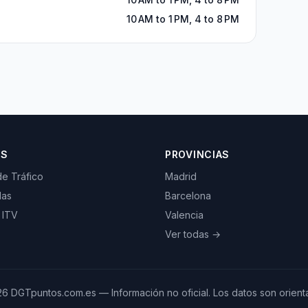
10 AM to 1 PM, 4 to 8 PM
OS
PROVINCIAS
de Tráfico
Madrid
las
Barcelona
 ITV
Valencia
Ver todas →
26
DGTpuntos.com.es — Información no oficial. Los datos son orienta