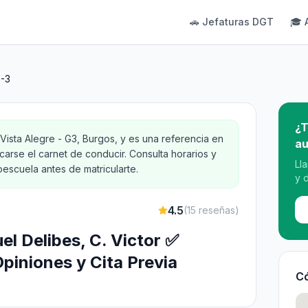
🚗 Jefaturas DGT
🎓 
G-3
¿T
Vista Alegre - G3, Burgos, y es una referencia en
au
carse el carnet de conducir. Consulta horarios y
Ll
oescuela antes de matricularte.
y 
4.5
(
15
reseñas)
el Delibes, C. Victor ✅
piniones y Cita Previa
Có