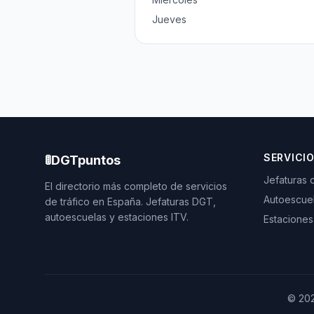
Jueves
SERVICI
🚦
DGTpuntos
Jefaturas 
El directorio más completo de servicios
Autoescue
de tráfico en España. Jefaturas DGT,
autoescuelas y estaciones ITV.
Estaciones
©
20