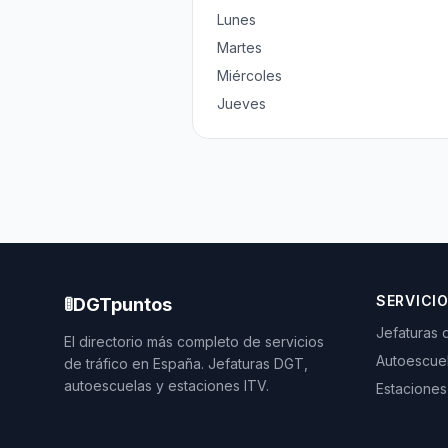
Lunes
Martes
Miércoles
Jueves
SERVICI
🚦
DGTpuntos
Jefaturas 
El directorio más completo de servicios
Autoescue
de tráfico en España. Jefaturas DGT,
autoescuelas y estaciones ITV.
Estaciones