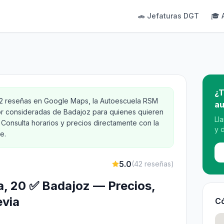
🚗 Jefaturas DGT
🎓 
¿T
42 reseñas en Google Maps, la Autoescuela RSM
au
or consideradas de Badajoz para quienes quieren
Ll
 Consulta horarios y precios directamente con la
y 
e.
5.0
(
42
reseñas)
a, 20 ✅ Badajoz — Precios,
evia
Có