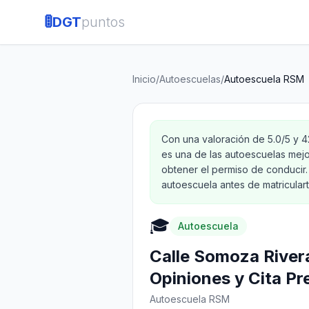
🚦
DGT
puntos
Inicio
/
Autoescuelas
/
Autoescuela RSM
Con una valoración de 5.0/5 y 
es una de las autoescuelas mej
obtener el permiso de conducir.
autoescuela antes de matriculart
🎓
Autoescuela
Calle Somoza River
Opiniones y Cita Pr
Autoescuela RSM