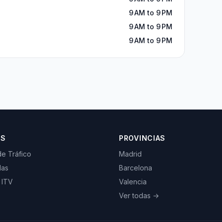
9 AM to 9 PM
9 AM to 9 PM
9 AM to 9 PM
OS
PROVINCIAS
de Tráfico
Madrid
las
Barcelona
 ITV
Valencia
Ver todas →