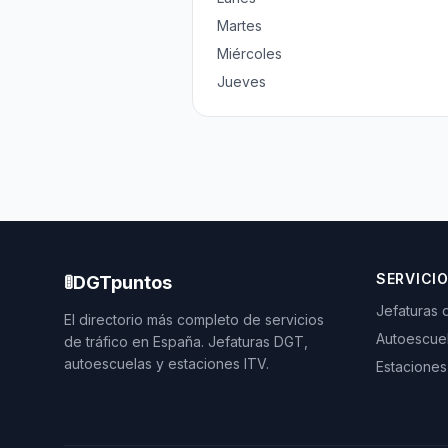
Martes
Miércoles
Jueves
SERVICI
🚦
DGTpuntos
Jefaturas 
El directorio más completo de servicios
Autoescue
de tráfico en España. Jefaturas DGT,
autoescuelas y estaciones ITV.
Estaciones