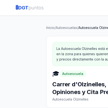
🚦
DGT
puntos
Inicio
/
Autoescuelas
/
Autoescuela Olzine
La Autoescuela Olzinelles está 
en la zona para quienes quieren
y precios directamente con la au
🎓
Autoescuela
Carrer d'Olzinelles
Opiniones y Cita Pr
Autoescuela Olzinelles