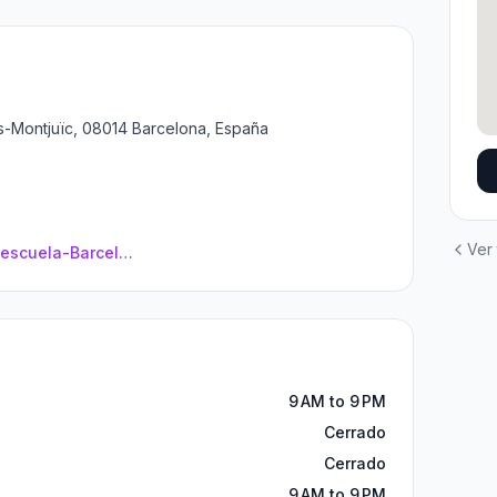
ts-Montjuïc, 08014 Barcelona, España
Ver
autoescuelagandia.es/autoescuela-Barcelona/
9 AM to 9 PM
Cerrado
Cerrado
9 AM to 9 PM