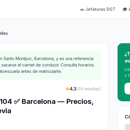
🚗 Jefaturas DGT
🎓 
lles
¿T
en Sants-Montjuïc, Barcelona, y es una referencia
au
 sacarse el carnet de conducir. Consulta horarios
Ll
toescuela antes de matricularte.
y 
4.3
(
24
reseñas)
, 104 ✅ Barcelona — Precios,
evia
Có