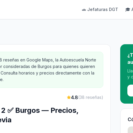
🚗 Jefaturas DGT
🎓 
¿T
38 reseñas en Google Maps, la Autoescuela Norte
au
or consideradas de Burgos para quienes quieren
Ll
 Consulta horarios y precios directamente con la
y 
e.
4.8
(
38
reseñas)
 2 ✅ Burgos — Precios,
evia
Có