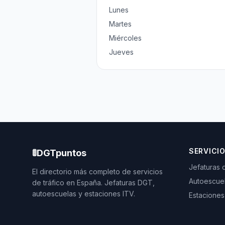
Lunes
Martes
Miércoles
Jueves
SERVICI
🚦
DGTpuntos
Jefaturas 
El directorio más completo de servicios
Autoescue
de tráfico en España. Jefaturas DGT,
autoescuelas y estaciones ITV.
Estaciones