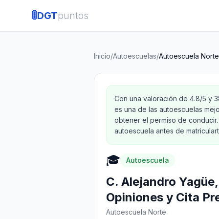
🚦
DGT
puntos
Inicio
/
Autoescuelas
/
Autoescuela Norte
Con una valoración de 4.8/5 y 
es una de las autoescuelas mej
obtener el permiso de conducir.
autoescuela antes de matriculart
🎓
Autoescuela
C. Alejandro Yagüe,
Opiniones y Cita Pr
Autoescuela Norte