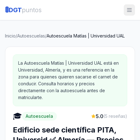
🚦
DGT
puntos
Inicio
/
Autoescuelas
/
Autoescuela Matías | Universidad UAL
La Autoescuela Matías | Universidad UAL está en
Universidad, Almería, y es una referencia en la
zona para quienes quieren sacarse el carnet de
conducir. Consulta horarios y precios
directamente con la autoescuela antes de
matricularte.
🎓
5.0
Autoescuela
(
5
reseñas)
Edificio sede científica PITA,
Universid ✅ Almería — Precios,