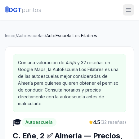
🚦
DGT
puntos
Inicio
/
Autoescuelas
/
AutoEscuela Los Filabres
Con una valoración de 4.5/5 y 32 reseñas en
Google Maps, la AutoEscuela Los Filabres es una
de las autoescuelas mejor consideradas de
Almería para quienes quieren obtener el permiso
de conducir. Consulta horarios y precios
directamente con la autoescuela antes de
matricularte.
🎓
4.5
Autoescuela
(
32
reseñas)
C. Eñe, 2 ✅ Almería — Precios,