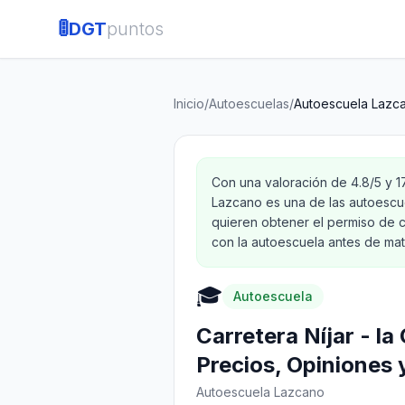
🚦
DGT
puntos
Inicio
/
Autoescuelas
/
Autoescuela Lazc
Con una valoración de 4.8/5 y 
Lazcano es una de las autoescu
quieren obtener el permiso de c
con la autoescuela antes de matr
🎓
Autoescuela
Carretera Níjar - l
Precios, Opiniones 
Autoescuela Lazcano