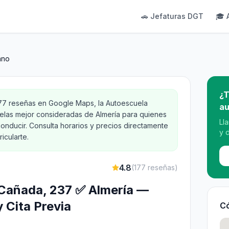
🚗 Jefaturas DGT
🎓 
ano
¿T
177 reseñas en Google Maps, la Autoescuela
au
elas mejor consideradas de Almería para quienes
Ll
onducir. Consulta horarios y precios directamente
y 
icularte.
4.8
(
177
reseñas)
a Cañada, 237 ✅ Almería —
y Cita Previa
Có