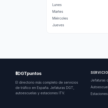
Lunes
Martes
Miércoles
Jueves
SERVICI
🚦
DGTpuntos
Jefaturas 
El directorio más completo de servicios
Autoescue
de tráfico en España. Jefaturas DGT,
autoescuelas y estaciones ITV.
Estaciones