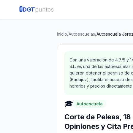
🚦
DGT
puntos
Inicio
/
Autoescuelas
/
Autoescuela Jerez
Con una valoración de 4.7/5 y 
S.L. es una de las autoescuela
quieren obtener el permiso de 
(Badajoz), facilita el acceso de
horarios y precios directamente 
🎓
Autoescuela
Corte de Peleas, 18
Opiniones y Cita Pr