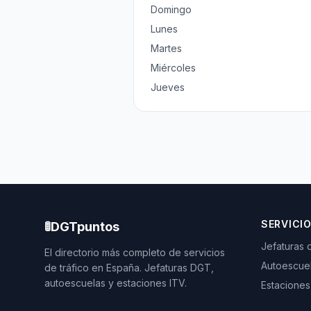
Domingo
Lunes
Martes
Miércoles
Jueves
SERVICI
🚦
DGTpuntos
Jefaturas 
El directorio más completo de servicios
Autoescue
de tráfico en España. Jefaturas DGT,
autoescuelas y estaciones ITV.
Estaciones