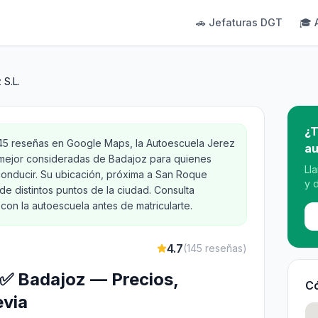
🚗 Jefaturas DGT
🎓 
 S.L.
¿T
145 reseñas en Google Maps, la Autoescuela Jerez
au
s mejor consideradas de Badajoz para quienes
Ll
conducir. Su ubicación, próxima a San Roque
y 
sde distintos puntos de la ciudad. Consulta
con la autoescuela antes de matricularte.
4.7
(
145
reseñas)
 ✅ Badajoz — Precios,
Có
evia