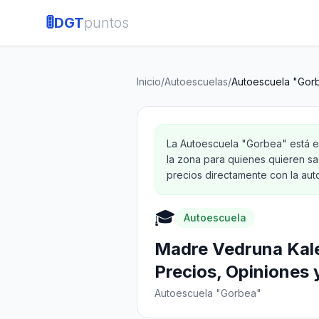
🚦
DGT
puntos
Inicio
/
Autoescuelas
/
Autoescuela "Gor
La Autoescuela "Gorbea" está en
la zona para quienes quieren sa
precios directamente con la aut
🎓
Autoescuela
Madre Vedruna Kale
Precios, Opiniones 
Autoescuela "Gorbea"