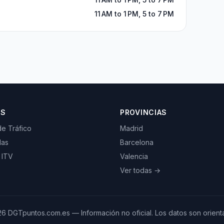
11 AM to 1 PM, 5 to 7 PM
OS
PROVINCIAS
de Tráfico
Madrid
las
Barcelona
 ITV
Valencia
Ver todas →
26
DGTpuntos.com.es — Información no oficial. Los datos son orienta