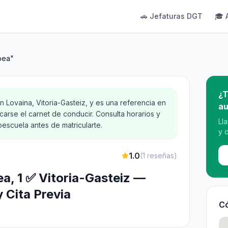
🚗 Jefaturas DGT
🎓 
bea"
¿T
 Lovaina, Vitoria-Gasteiz, y es una referencia en
au
carse el carnet de conducir. Consulta horarios y
Ll
oescuela antes de matricularte.
y 
1.0
(
1
reseñas)
a, 1 ✅ Vitoria-Gasteiz —
y Cita Previa
Có