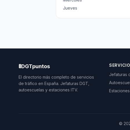
Jueves
SERVICI
🚦
DGTpuntos
Jefaturas 
El directorio más completo de servicios
Autoescue
de tráfico en España. Jefaturas DGT,
autoescuelas y estaciones ITV.
Estaciones
©
20