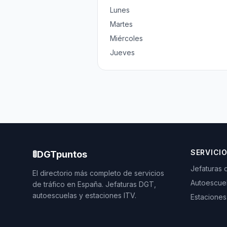
Lunes
Martes
Miércoles
Jueves
SERVICI
🚦
DGTpuntos
Jefaturas 
El directorio más completo de servicios
Autoescue
de tráfico en España. Jefaturas DGT,
autoescuelas y estaciones ITV.
Estaciones