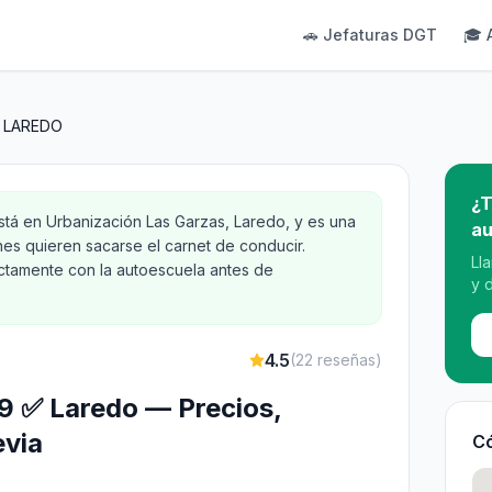
🚗 Jefaturas DGT
🎓 
O LAREDO
¿T
á en Urbanización Las Garzas, Laredo, y es una
au
nes quieren sacarse el carnet de conducir.
Ll
ectamente con la autoescuela antes de
y 
4.5
(
22
reseñas)
 59 ✅ Laredo — Precios,
evia
Có