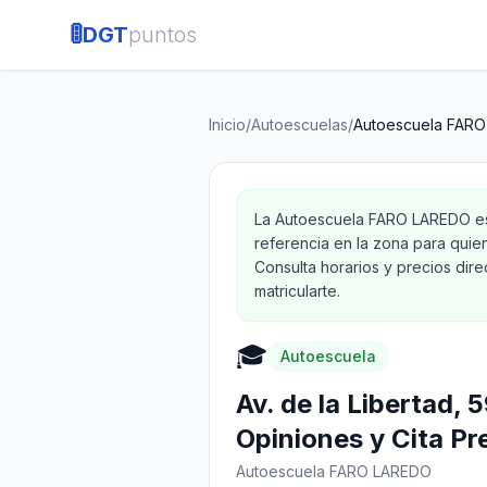
🚦
DGT
puntos
Inicio
/
Autoescuelas
/
Autoescuela FAR
La Autoescuela FARO LAREDO est
referencia en la zona para quie
Consulta horarios y precios dir
matricularte.
🎓
Autoescuela
Av. de la Libertad,
Opiniones y Cita Pr
Autoescuela FARO LAREDO