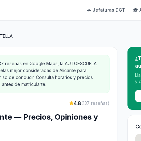
🚗 Jefaturas DGT
🎓 
TELLA
¿T
 137 reseñas en Google Maps, la AUTOESCUELA
au
elas mejor consideradas de Alicante para
Ll
iso de conducir. Consulta horarios y precios
y 
antes de matricularte.
4.8
(
137
reseñas)
cante — Precios, Opiniones y
Có