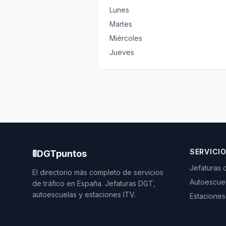
Lunes
Martes
Miércoles
Jueves
SERVICI
🚦
DGTpuntos
Jefaturas 
El directorio más completo de servicios
Autoescue
de tráfico en España. Jefaturas DGT,
autoescuelas y estaciones ITV.
Estaciones