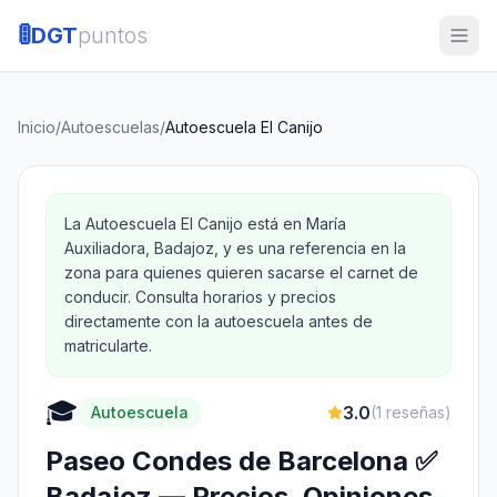
🚦
DGT
puntos
Inicio
/
Autoescuelas
/
Autoescuela El Canijo
La Autoescuela El Canijo está en María
Auxiliadora, Badajoz, y es una referencia en la
zona para quienes quieren sacarse el carnet de
conducir. Consulta horarios y precios
directamente con la autoescuela antes de
matricularte.
🎓
3.0
Autoescuela
(
1
reseñas)
Paseo Condes de Barcelona ✅
Badajoz — Precios, Opiniones