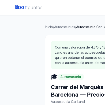
🚦
DGT
puntos
Inicio
/
Autoescuelas
/
Autoescuela Car 
Con una valoración de 4.3/5 y 
Land es una de las autoescuela
quieren obtener el permiso de c
con la autoescuela antes de matr
🎓
Autoescuela
Carrer del Marquès
Barcelona — Precios
Autoescuela Car Land