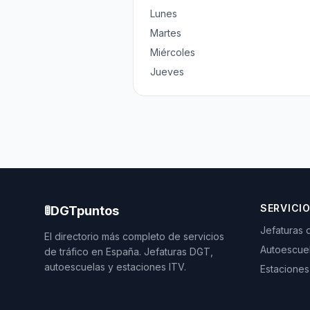
Lunes
Martes
Miércoles
Jueves
SERVICI
🚦
DGTpuntos
Jefaturas 
El directorio más completo de servicios
Autoescue
de tráfico en España. Jefaturas DGT,
autoescuelas y estaciones ITV.
Estaciones