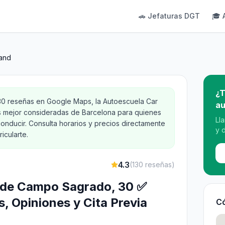
🚗 Jefaturas DGT
🎓 
Land
¿T
130 reseñas en Google Maps, la Autoescuela Car
au
s mejor consideradas de Barcelona para quienes
Ll
onducir. Consulta horarios y precios directamente
y 
icularte.
4.3
(
130
reseñas)
 de Campo Sagrado, 30 ✅
, Opiniones y Cita Previa
Có