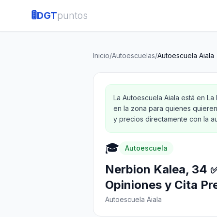
🚦
DGT
puntos
Inicio
/
Autoescuelas
/
Autoescuela Aiala
La Autoescuela Aiala está en La 
en la zona para quienes quieren
y precios directamente con la au
🎓
Autoescuela
Nerbion Kalea, 34 ✅
Opiniones y Cita Pr
Autoescuela Aiala