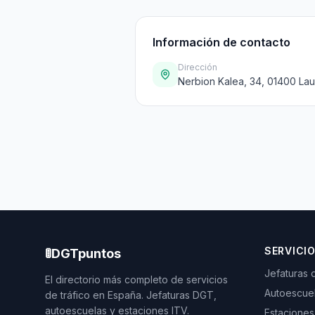
Información de contacto
Dirección
Nerbion Kalea, 34, 01400 Lau
SERVICI
🚦
DGTpuntos
Jefaturas 
El directorio más completo de servicios
Autoescue
de tráfico en España. Jefaturas DGT,
autoescuelas y estaciones ITV.
Estaciones