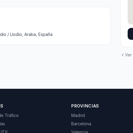
dio / Llodio, Araba, España
Ver
OS
PROVINCIAS
de Tráfico
Madrid
las
Barcelona
 ITV
Valencia