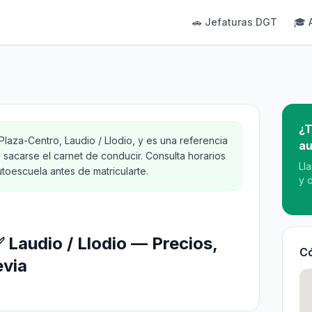
🚗 Jefaturas DGT
🎓 
¿T
Plaza-Centro, Laudio / Llodio, y es una referencia
au
 sacarse el carnet de conducir. Consulta horarios
Ll
toescuela antes de matricularte.
y 
 Laudio / Llodio — Precios,
Có
evia