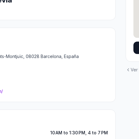
nts-Montjuïc, 08028 Barcelona, España
Ver
m/
10 AM to 1:30 PM, 4 to 7 PM