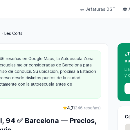
🚗 Jefaturas DGT
🎓 
 - Les Corts
¿T
346 reseñas en Google Maps, la Autoescola Zona
au
oescuelas mejor consideradas de Barcelona para
Ll
iso de conducir. Su ubicación, próxima a Estación
y 
 acceso desde distintos puntos de la ciudad.
ectamente con la autoescuela antes de
4.7
(
346
reseñas)
Có
l, 94 ✅ Barcelona — Precios,
evia