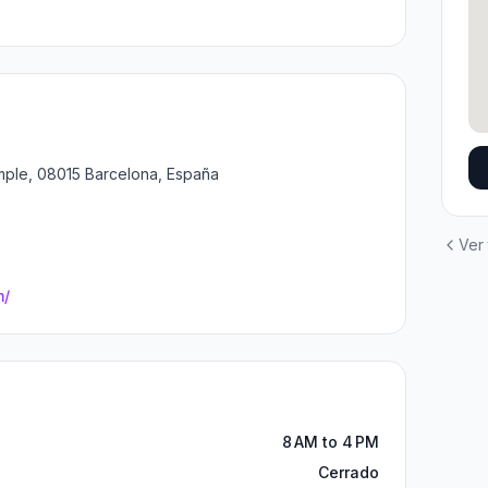
ample, 08015 Barcelona, España
Ver
m/
8 AM to 4 PM
Cerrado