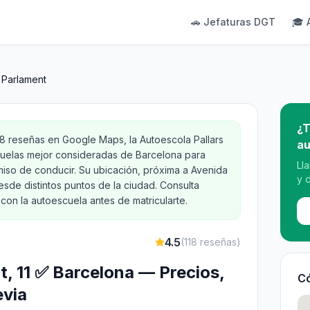
🚗 Jefaturas DGT
🎓 
 Parlament
¿T
18 reseñas en Google Maps, la Autoescola Pallars
au
cuelas mejor consideradas de Barcelona para
Ll
iso de conducir. Su ubicación, próxima a Avenida
y 
desde distintos puntos de la ciudad. Consulta
con la autoescuela antes de matricularte.
4.5
(
118
reseñas)
t, 11 ✅ Barcelona — Precios,
Có
evia