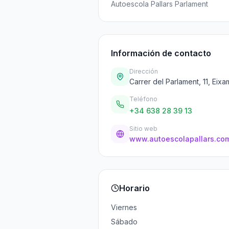
Autoescola Pallars Parlament
Información de contacto
Dirección
Carrer del Parlament, 11, Eix
Teléfono
+34 638 28 39 13
Sitio web
www.autoescolapallars.co
Horario
Viernes
Sábado