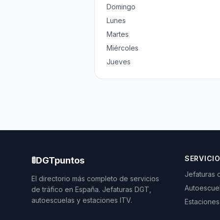
Domingo
Lunes
Martes
Miércoles
Jueves
SERVICI
🚦
DGTpuntos
Jefaturas 
El directorio más completo de servicios
Autoescue
de tráfico en España. Jefaturas DGT,
autoescuelas y estaciones ITV.
Estaciones