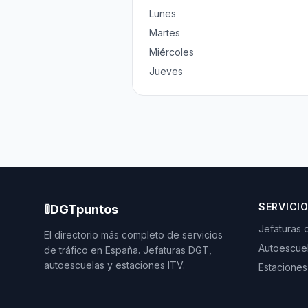
Lunes
Martes
Miércoles
Jueves
SERVICI
🚦
DGTpuntos
Jefaturas 
El directorio más completo de servicios
Autoescue
de tráfico en España. Jefaturas DGT,
autoescuelas y estaciones ITV.
Estaciones