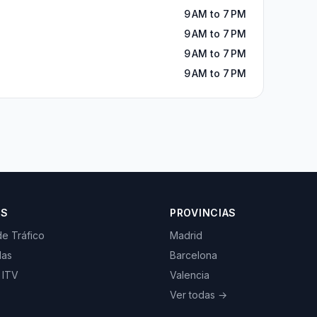
9 AM to 7 PM
9 AM to 7 PM
9 AM to 7 PM
9 AM to 7 PM
OS
PROVINCIAS
de Tráfico
Madrid
las
Barcelona
 ITV
Valencia
Ver todas →