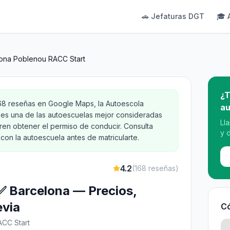
🚗 Jefaturas DGT
🎓 
ona Poblenou RACC Start
¿T
168 reseñas en Google Maps, la Autoescola
au
es una de las autoescuelas mejor consideradas
Ll
ren obtener el permiso de conducir. Consulta
y 
con la autoescuela antes de matricularte.
4.2
(
168
reseñas)
0 ✅ Barcelona — Precios,
evia
Có
ACC Start