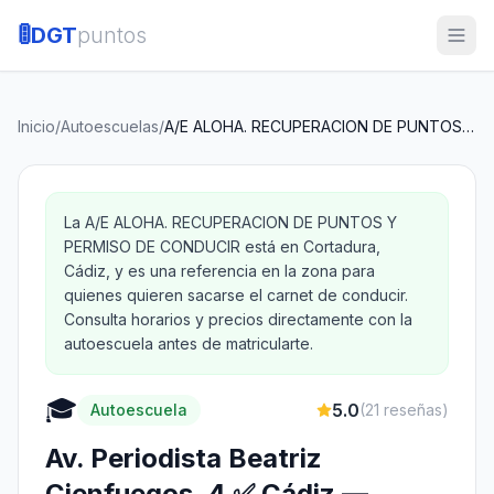
🚦
DGT
puntos
Inicio
/
Autoescuelas
/
A/E ALOHA. RECUPERACION DE PUNTOS Y PERMISO DE CONDUCIR
La A/E ALOHA. RECUPERACION DE PUNTOS Y
PERMISO DE CONDUCIR está en Cortadura,
Cádiz, y es una referencia en la zona para
quienes quieren sacarse el carnet de conducir.
Consulta horarios y precios directamente con la
autoescuela antes de matricularte.
🎓
5.0
Autoescuela
(
21
reseñas)
Av. Periodista Beatriz
Cienfuegos, 4 ✅ Cádiz —