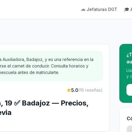
🚗 Jefaturas DGT
🎓 
¿T
 Auxiliadora, Badajoz, y es una referencia en la
au
se el carnet de conducir. Consulta horarios y
Ll
oescuela antes de matricularte.
y 
5.0
(
16
reseñas)
a, 19 ✅ Badajoz — Precios,
evia
Có