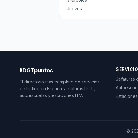
Jueves
SERVICI
🚦
DGTpuntos
Jefaturas 
El directorio más completo de servicios
Autoescue
de tráfico en España. Jefaturas DGT,
autoescuelas y estaciones ITV.
Estaciones
©
20