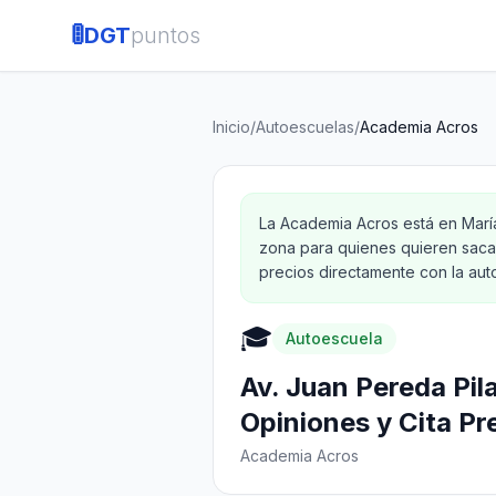
🚦
DGT
puntos
Inicio
/
Autoescuelas
/
Academia Acros
La Academia Acros está en María
zona para quienes quieren sacar
precios directamente con la aut
🎓
Autoescuela
Av. Juan Pereda Pil
Opiniones y Cita Pr
Academia Acros